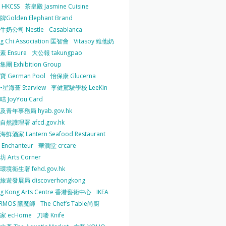
HKCSS
茶皇殿 Jasmine Cuisine
Golden Elephant Brand
牛奶公司 Nestle
Casablanca
g Chi Association 匡智會
Vitasoy 維他奶
 Ensure
大公報 takungpao
團 Exhibition Group
 German Pool
怡保康 Glucerna
星海薈 Starview
李健駕駛學校 LeeKin
 JoyYou Card
及青年事務局 hyab.gov.hk
然護理署 afcd.gov.hk
鮮酒家 Lantern Seafood Restaurant
Enchanteur
華潤堂 crcare
 Arts Corner
環境衛生署 fehd.gov.hk
旅遊發展局 discoverhongkong
g Kong Arts Centre 香港藝術中心
IKEA
ERMOS 膳魔師
The Chef’s Table尚廚
家 ecHome
刀嘜 Knife