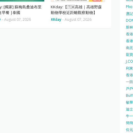
Pho
ay: [獨家] 蘇梅島桑迪布里
KKday:【🇹🇼高雄｜高雄野森
含早餐 |泰國
動物學校近距離觀察動物】
盞記 F
y
-
August 07, 2026
KKday
-
August 07, 2026
DON
斯林百
香港
香港仔
南北行
龍寶酒
J.C
利東集
香港
一田
戶戶送
Buf
敏華冰
迪士尼
牛一 
簡簡單
位元堂