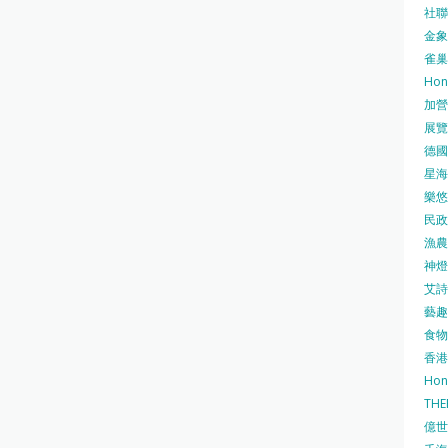
社聯 
金象牌
雀巢
Hon
加營素
展覽集
德國寶
星海•
樂悠咭
民政
漁農自
神燈海
艾詩 
藝趣坊
食物
香港
Hon
TH
億世