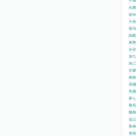
千海水
名勝世
味珍味
大昌
新同樂
朗豪坊
東華
永安旅
港九藥
珠江橋
百樂酒
織善社
美國運
美麗
華人廟
賽馬會
醫務衛
金記冰
香港
香港