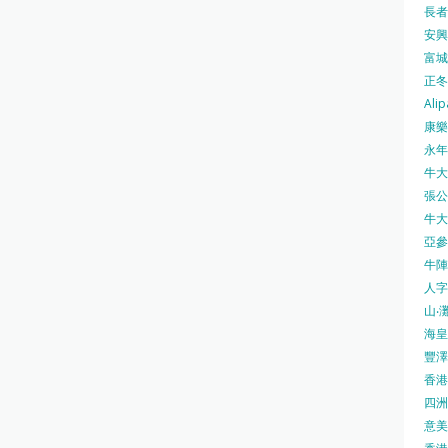
長者安
安興號
富城火
正冬火
Alip
康樂
永年士
牛大帥
張公館
牛大人
亞參
牛陣 
人字
山‧灘
海皇 
豐澤 
香港房
四洲 
意美廚