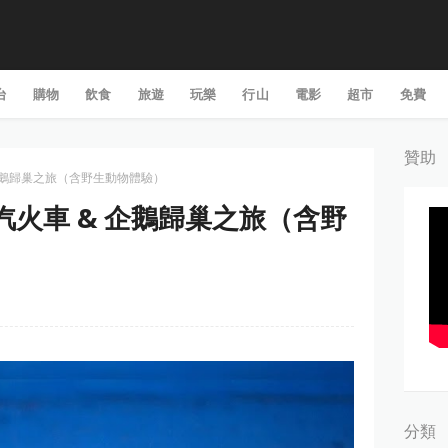
台
購物
飲食
旅遊
玩樂
行山
電影
超市
免費
贊助
& 企鵝歸巢之旅（含野生動物體驗）
利蒸汽火車 & 企鵝歸巢之旅（含野
分類