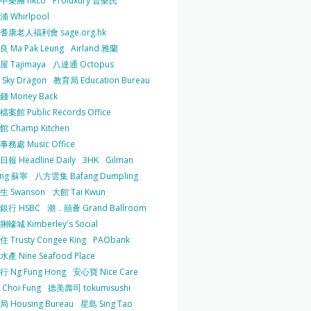
中樂團 hkco
Proluxury 普樂氏
 Whirlpool
耆康老人福利會 sage.org.hk
 Ma Pak Leung
Airland 雅蘭
 Tajimaya
八達通 Octopus
Sky Dragon
教育局 Education Bureau
 Money Back
案館 Public Records Office
 Champ Kitchen
務處 Music Office
報 Headline Daily
3HK
Gilman
ing 蘇寧
八方雲集 Bafang Dumpling
生 Swanson
大館 Tai Kwun
銀行 HSBC
潮．囍薈 Grand Ballroom
蠔城 Kimberley's Social
 Trusty Congee King
PAObank
產 Nine Seafood Place
 Ng Fung Hong
安心寶 Nice Care
Choi Fung
德美壽司 tokumisushi
 Housing Bureau
星島 Sing Tao