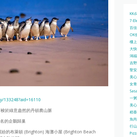
KKd
7-El
百佳 
OK
樓上 
大快活
鴻福堂
吉野家
聖安娜
美心中
女青
Sas
一粥麵
ity/133248?aid=16110
美心西
穿梭於綠意盎然的丹頓農山脈
稻香
魚尚
世界聞名的企鵝歸巢
行山
布萊頓 (Brighton) 海灘小屋 (Brighton Beach
Pizz