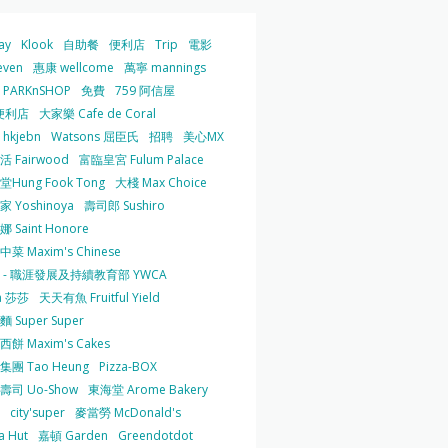
ay
Klook
自助餐
便利店
Trip
電影
even
惠康 wellcome
萬寧 mannings
PARKnSHOP
免費
759 阿信屋
便利店
大家樂 Cafe de Coral
hkjebn
Watsons 屈臣氏
招聘
美心MX
 Fairwood
富臨皇宮 Fulum Palace
Hung Fook Tong
大棧 Max Choice
 Yoshinoya
壽司郎 Sushiro
 Saint Honore
菜 Maxim's Chinese
 - 職涯發展及持續教育部 YWCA
a 莎莎
天天有魚 Fruitful Yield
 Super Super
餅 Maxim's Cakes
集團 Tao Heung
Pizza-BOX
壽司 Uo-Show
東海堂 Arome Bakery
city'super
麥當勞 McDonald's
a Hut
嘉頓 Garden
Greendotdot