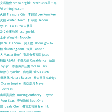
居協會 schsa.org.hk
Starbucks 星巴克
 onhingho.com
鍋 Treasure City
李錦記 Lee Kum Kee
鍋 Winter Steam
軒琴居 Hecom
ay HK
Ca-Tu-Ya 吉豚屋
及文化事務署 lcsd.gov.hk
多 Wing Nin Noodle
 Niu Da Shuai
勞工處 labour.gov.hk
 ckkdining.com
淘寶 Taobao
 Master Beef
賽馬會耆智園 jccpa
雞飯 ASAM
卡撒天嬌 Casablanca
放題
Gyujin
香港海洋公園 Ocean Park
牌救心 Kyushin
嗇色園 Sik Sik Yuen
拯救隊 Nature Rescue
殿大喜屋 daikiya
Ocean Empire
美亞廚具 Meyer
Fortress
屋委員會 Housing Authority
PayMe
Four Seas
壹號漁船 Boat One
 Ideale Chef
機電工程協會 emhk