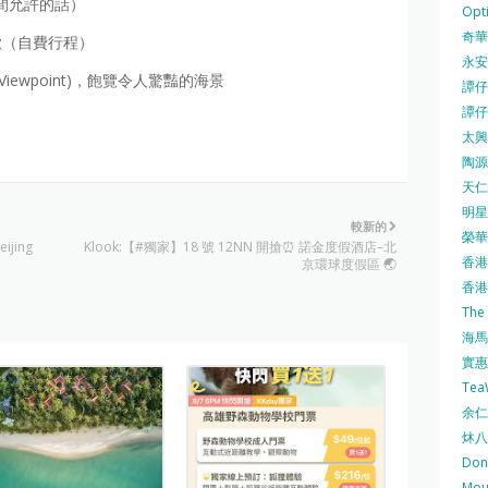
（時間允許的話）
Opti
奇華餅
歡（自費行程）
永安
Viewpoint)，飽覽令人驚豔的海景
譚仔三
譚仔
太興 
陶源酒
天仁茗
明星
較新的
榮華 
ijing
Klook:【#獨家】18 號 12NN 開搶⏰ 諾金度假酒店–北
香港紅
京環球度假區 🌏
香港公
The
海馬 
實惠 
Te
余仁生
炑八
Do
Mo