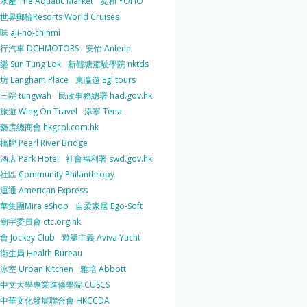
產 The Aquatic Market
友和 YOHO
界郵輪Resorts World Cruises
 aji-no-chinmi
行汽車 DCHMOTORS
安怡 Anlene
 Sun Tung Lok
新觀塘駕駛學院 nktds
 Langham Place
東瀛遊 Egl tours
三院 tungwah
民政事務總署 had.gov.hk
遊 Wing On Travel
添寧 Tena
房總商會 hkgcpl.com.hk
牌 Pearl River Bridge
店 Park Hotel
社會福利署 swd.gov.hk
區 Community Philanthropy
通 American Express
華集團Mira eShop
自柔家居 Ego-Soft
宇委員會 ctc.org.hk
 Jockey Club
遊艇主義 Aviva Yacht
生局 Health Bureau
室 Urban Kitchen
雅培 Abbott
中文大學專業進修學院 CUSCS
中華文化發展聯合會 HKCCDA