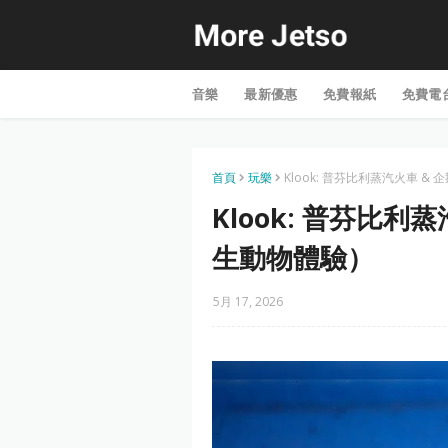
音樂
最新優惠
免費報紙
免費電
首頁
玩樂
Klook: 普芬比利蒸汽火車 
Klook: 普芬比
生動物體驗）
5月 17, 2026