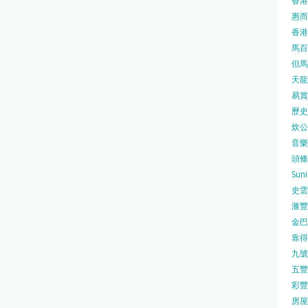
香港
惠而浦
香港
馬百良
但馬屋
天龍 
易賞錢
歷史檔
炊公館
音樂事
頭條日
Sun
史雲
滙豐
金巴脷
靠得住
九號水
五豐行
彩豐 
房屋局