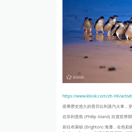
https://www.klook.com/zh-HK/activ
搭乘歷史悠久的普芬比利蒸汽火車，
在菲利普島 (Phillip Island) 欣賞
前往布萊頓 (Brighton) 海灘，在色彩繽紛的