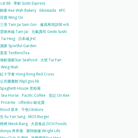
cal 88
爭鮮 Sushi Express
家 Kee Wah Bakery
Eikowada
KFC
百貨 Wing On
哥 Tam Jai Sam Gor
僱員再培訓局 erb
雲南米線 Tam Jai
元氣壽司 Genki Sushi
Tai Hing
日本城 JHC
家 Sportful Garden
茶 TenRensTea
海鮮酒家Star Seafood
大班 Tai Pan
Wing Wah
十字會 Hong Kong Red Cross
共圖書館 hkpl.gov.hk
 Spaghetti House 意粉屋
Sea Horse
Pacific Coffee
安記 On Kee
Pricerite
Ulfenbo 歐化寶
aWood 茶木
千色Citistore
 Eu Yan Sang
MOS Burger
韓烤 Meok Bang
大昌食品 DCH Foods
ndonya 丼丼屋
萊特維健 Wright Life
uMouClub 牛涮鍋
裕華國貨Yue Hwa