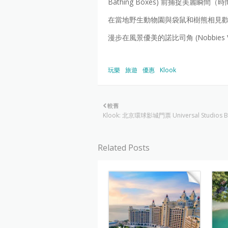
Bathing Boxes) 前捕捉美麗瞬間
在當地野生動物園與袋鼠和樹熊相見
漫步在風景優美的諾比司角 (Nobbies 
玩樂
旅遊
優惠
Klook
較舊
Klook: 北京環球影城門票 Universal Studios Be
Related Posts