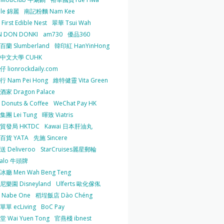
 le 錦麗
南記粉麵 Nam Kee
irst Edible Nest
翠華 Tsui Wah
 DON DONKI
am730
優品360
蘭 Slumberland
韓印紅 HanYinHong
中文大學 CUHK
 lionrockdaily.com
 Nam Pei Hong
維特健靈 Vita Green
家 Dragon Palace
O Donuts & Coffee
WeChat Pay HK
團 Lei Tung
暉致 Viatris
貿發局 HKTDC
Kawai 日本肝油丸
百貨 YATA
先施 Sincere
 Deliveroo
StarCruises麗星郵輪
falo 牛頭牌
廳 Men Wah Beng Teng
樂園 Disneyland
Ulferts 歐化傢俬
Nabe One
稻埕飯店 Dào Chéng
單 ecLiving
BoC Pay
 Wai Yuen Tong
官燕棧 ibnest