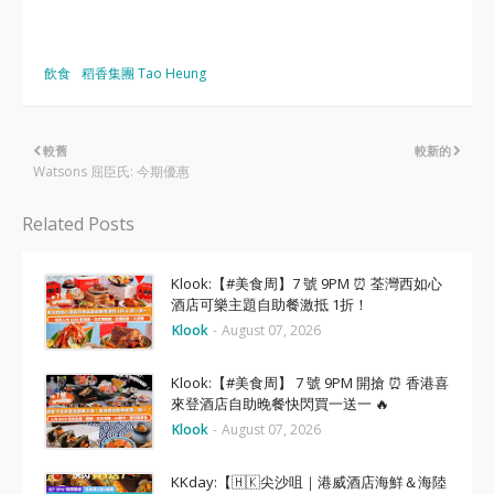
飲食
稻香集團 Tao Heung
較舊
較新的
Watsons 屈臣氏: 今期優惠
Related Posts
Klook:【#美食周】7 號 9PM ⏰ 荃灣西如心
酒店可樂主題自助餐激抵 1折！
Klook
-
August 07, 2026
Klook:【#美食周】 7 號 9PM 開搶 ⏰ 香港喜
來登酒店自助晚餐快閃買一送一 🔥
Klook
-
August 07, 2026
KKday:【🇭🇰尖沙咀｜港威酒店海鮮＆海陸