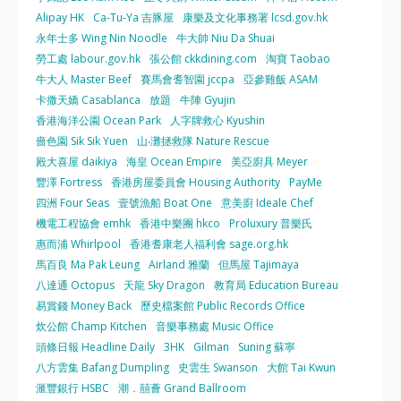
Alipay HK
Ca-Tu-Ya 吉豚屋
康樂及文化事務署 lcsd.gov.hk
永年士多 Wing Nin Noodle
牛大帥 Niu Da Shuai
勞工處 labour.gov.hk
張公館 ckkdining.com
淘寶 Taobao
牛大人 Master Beef
賽馬會耆智園 jccpa
亞參雞飯 ASAM
卡撒天嬌 Casablanca
放題
牛陣 Gyujin
香港海洋公園 Ocean Park
人字牌救心 Kyushin
嗇色園 Sik Sik Yuen
山‧灘拯救隊 Nature Rescue
殿大喜屋 daikiya
海皇 Ocean Empire
美亞廚具 Meyer
豐澤 Fortress
香港房屋委員會 Housing Authority
PayMe
四洲 Four Seas
壹號漁船 Boat One
意美廚 Ideale Chef
機電工程協會 emhk
香港中樂團 hkco
Proluxury 普樂氏
惠而浦 Whirlpool
香港耆康老人福利會 sage.org.hk
馬百良 Ma Pak Leung
Airland 雅蘭
但馬屋 Tajimaya
八達通 Octopus
天龍 Sky Dragon
教育局 Education Bureau
易賞錢 Money Back
歷史檔案館 Public Records Office
炊公館 Champ Kitchen
音樂事務處 Music Office
頭條日報 Headline Daily
3HK
Gilman
Suning 蘇寧
八方雲集 Bafang Dumpling
史雲生 Swanson
大館 Tai Kwun
滙豐銀行 HSBC
潮．囍薈 Grand Ballroom