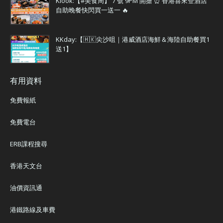
Klook:【#美食周】 7 號 9PM 開搶 ⏰ 香港喜來登酒店
自助晚餐快閃買一送一 🔥
KKday:【🇭🇰尖沙咀｜港威酒店海鮮＆海陸自助餐買1
送1】
有用資料
免費報紙
免費電台
ERB課程搜尋
香港天文台
油價資訊通
港鐵路線及車費