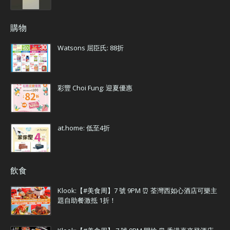
購物
Watsons 屈臣氏: 88折
彩豐 Choi Fung: 迎夏優惠
at.home: 低至4折
飲食
Klook:【#美食周】7 號 9PM ⏰ 荃灣西如心酒店可樂主
題自助餐激抵 1折！