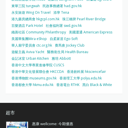
東華三院 tungwah
民政事務總署 had.gov.hk
永安旅遊 Wing On Travel
添寧 Tena
港九藥房總商會 hkgcpl.com.hk
珠江橋牌 Pearl River Bridge
百樂酒店 Park Hotel
社會福利署 swd.gov.hk
織善社區 Community Philanthropy
美國運通 American Express
美麗華集團Mira eShop
自柔家居 Ego-Soft
華人廟宇委員會 ctc.org.hk
賽馬會 Jockey Club
遊艇主義 Aviva Yacht
醫務衛生局 Health Bureau
金記冰室 Urban Kitchen
雅培 Abbott
香港中文大學專業進修學院 CUSCS
香港中華文化發展聯合會 HKCCDA
香港創科展 hksciencefair
香港博物館 museums.gov.hk
香港理工大學 polyu.edu.hk
香港都會大學 hkmu.edu.hk
香港電台 RTHK
黑白 Black & White
超市
惠康 wellcome: 今期優惠