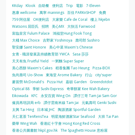
KKday
Klook
自助餐
便利店
Trip
電影
7-Eleven
惠康 wellcome
萬寧 mannings
百佳 PARKnSHOP
免費
759 阿信屋
OK便利店
大家樂 Cafe de Coral
樓上 hkjebn
Watsons 屈臣氏
招聘
美心MX
大快活 Fairwood
富臨皇宮 Fulum Palace
鴻福堂Hung Fook Tong
大棧 Max Choice
吉野家 Yoshinoya
壽司郎 Sushiro
聖安娜 Saint Honore
美心中菜 Maxim's Chinese
女青 - 職涯發展及持續教育部 YWCA
Sasa 莎莎
天天有魚 Fruitful Yield
一粥麵 Super Super
美心西餅 Maxim's Cakes
稻香集團 Tao Heung
Pizza-BOX
魚尚壽司 Uo-Show
東海堂 Arome Bakery
行山
city'super
麥當勞 McDonald's
Pizza Hut
嘉頓 Garden
Greendotdot
Optical 88
爭鮮 Sushi Express
奇華餅家 Kee Wah Bakery
Eikowada
KFC
永安百貨 Wing On
譚仔三哥 Tam Jai Sam Gor
僱員再培訓局 erb
譚仔雲南米線 Tam Jai
元氣壽司 Genki Sushi
太興 Tai Hing
日本城 JHC
陶源酒家 Sportful Garden
天仁茗茶 TenRensTea
明星海鮮酒家Star Seafood
大班 Tai Pan
榮華 Wing Wah
香港紅十字會 Hong Kong Red Cross
香港公共圖書館 hkpl.gov.hk
The Spaghetti House 意粉屋