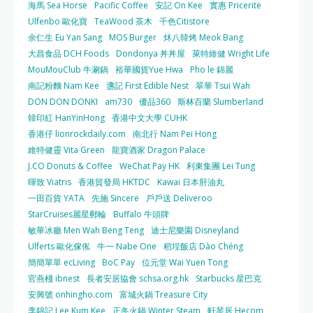
海馬 Sea Horse
Pacific Coffee
安記 On Kee
實惠 Pricerite
Ulfenbo 歐化寶
TeaWood 茶木
千色Citistore
余仁生 Eu Yan Sang
MOS Burger
炑八韓烤 Meok Bang
大昌食品 DCH Foods
Dondonya 丼丼屋
萊特維健 Wright Life
MouMouClub 牛涮鍋
裕華國貨Yue Hwa
Pho le 錦麗
南記粉麵 Nam Kee
盞記 First Edible Nest
翠華 Tsui Wah
DON DON DONKI
am730
優品360
斯林百蘭 Slumberland
韓印紅 HanYinHong
香港中文大學 CUHK
香港仔 lionrockdaily.com
南北行 Nam Pei Hong
維特健靈 Vita Green
龍寶酒家 Dragon Palace
J.CO Donuts & Coffee
WeChat Pay HK
利東集團 Lei Tung
暉致 Viatris
香港貿發局 HKTDC
Kawai 日本肝油丸
一田百貨 YATA
先施 Sincere
戶戶送 Deliveroo
StarCruises麗星郵輪
Buffalo 牛頭牌
敏華冰廳 Men Wah Beng Teng
迪士尼樂園 Disneyland
Ulferts 歐化傢俬
牛一 Nabe One
稻埕飯店 Dào Chéng
簡簡單單 ecLiving
BoC Pay
位元堂 Wai Yuen Tong
官燕棧 ibnest
長者安居協會 schsa.org.hk
Starbucks 星巴克
安興號 onhingho.com
富城火鍋 Treasure City
李錦記 Lee Kum Kee
正冬火鍋 Winter Steam
軒琴居 Hecom