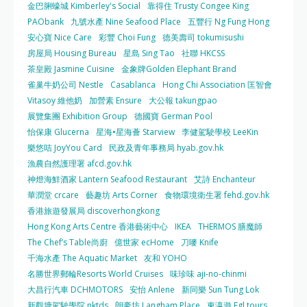
金巴脷蠔城 Kimberley's Social
靠得住 Trusty Congee King
PAObank
九號水產 Nine Seafood Place
五豐行 Ng Fung Hong
安心寶 Nice Care
彩豐 Choi Fung
德美壽司 tokumisushi
房屋局 Housing Bureau
星島 Sing Tao
社聯 HKCSS
茶皇殿 Jasmine Cuisine
金象牌Golden Elephant Brand
雀巢牛奶公司 Nestle
Casablanca
Hong Chi Association 匡智會
Vitasoy 維他奶
加營素 Ensure
大公報 takungpao
展覽集團 Exhibition Group
德國寶 German Pool
怡保康 Glucerna
星海•星海薈 Starview
李健駕駛學校 LeeKin
樂悠咭 JoyYou Card
民政及青年事務局 hyab.gov.hk
漁農自然護理署 afcd.gov.hk
神燈海鮮酒家 Lantern Seafood Restaurant
艾詩 Enchanteur
華潤堂 crcare
藝趣坊 Arts Corner
食物環境衛生署 fehd.gov.hk
香港旅遊發展局 discoverhongkong
Hong Kong Arts Centre 香港藝術中心
IKEA
THERMOS 膳魔師
The Chef’s Table尚廚
億世家 ecHome
刀嘜 Knife
千海水產 The Aquatic Market
友和 YOHO
名勝世界郵輪Resorts World Cruises
味珍味 aji-no-chinmi
大昌行汽車 DCHMOTORS
安怡 Anlene
新同樂 Sun Tung Lok
新觀塘駕駛學院 nktds
朗豪坊 Langham Place
東瀛遊 Egl tours