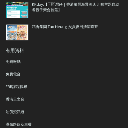
KKday:【🇭🇰灣仔｜香港萬麗海景酒店 川味主題自助
餐親子聚會首選】
稻香集團 Tao Heung: 炎炎夏日清涼嘆茶
有用資料
免費報紙
免費電台
ERB課程搜尋
香港天文台
油價資訊通
港鐵路線及車費