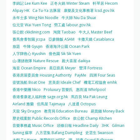
李錦記 Lee Kum Kee
正冬火鍋 Winter Steam
軒琴居 Hecom
Alipay HK
Ca-Tu-Ya 吉豚屋
康樂及文化事務署 lcsd.gov.hk
永年士多 Wing Nin Noodle
牛大帥 Niu Da Shuai
位元堂 Wai Yuen Tong
勞工處 labour.gov.hk
張公館 ckkdining.com
淘寶 Taobao
牛大人 Master Beef
賽馬會耆智園 jccpa
亞參雞飯 ASAM
卡撒天嬌 Casablanca
放題
牛陣 Gyujin
香港海洋公園 Ocean Park
人字牌救心 Kyushin
嗇色園 Sik Sik Yuen
山‧灘拯救隊 Nature Rescue
殿大喜屋 daikiya
海皇 Ocean Empire
美亞廚具 Meyer
豐澤 Fortress
香港房屋委員會 Housing Authority
PayMe
四洲 Four Seas
壹號漁船 Boat One
意美廚 Ideale Chef
機電工程協會 emhk
香港中樂團 hkco
Proluxury 普樂氏
惠而浦 Whirlpool
香港耆康老人福利會 sage.org.hk
馬百良 Ma Pak Leung
Airland 雅蘭
但馬屋 Tajimaya
八達通 Octopus
天龍 Sky Dragon
教育局 Education Bureau
易賞錢 Money Back
歷史檔案館 Public Records Office
炊公館 Champ Kitchen
音樂事務處 Music Office
頭條日報 Headline Daily
3HK
Gilman
Suning 蘇寧
八方雲集 Bafang Dumpling
史雲生 Swanson
大館 Tai Kwun
滙豐銀行 HSBC
潮．囍薈 Grand Ballroom