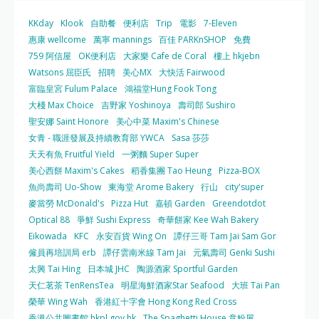
KKday
Klook
自助餐
便利店
Trip
電影
7-Eleven
惠康 wellcome
萬寧 mannings
百佳 PARKnSHOP
免費
759 阿信屋
OK便利店
大家樂 Cafe de Coral
樓上 hkjebn
Watsons 屈臣氏
招聘
美心MX
大快活 Fairwood
富臨皇宮 Fulum Palace
鴻福堂Hung Fook Tong
大棧 Max Choice
吉野家 Yoshinoya
壽司郎 Sushiro
聖安娜 Saint Honore
美心中菜 Maxim's Chinese
女青 - 職涯發展及持續教育部 YWCA
Sasa 莎莎
天天有魚 Fruitful Yield
一粥麵 Super Super
美心西餅 Maxim's Cakes
稻香集團 Tao Heung
Pizza-BOX
魚尚壽司 Uo-Show
東海堂 Arome Bakery
行山
city'super
麥當勞 McDonald's
Pizza Hut
嘉頓 Garden
Greendotdot
Optical 88
爭鮮 Sushi Express
奇華餅家 Kee Wah Bakery
Eikowada
KFC
永安百貨 Wing On
譚仔三哥 Tam Jai Sam Gor
僱員再培訓局 erb
譚仔雲南米線 Tam Jai
元氣壽司 Genki Sushi
太興 Tai Hing
日本城 JHC
陶源酒家 Sportful Garden
天仁茗茶 TenRensTea
明星海鮮酒家Star Seafood
大班 Tai Pan
榮華 Wing Wah
香港紅十字會 Hong Kong Red Cross
香港公共圖書館 hkpl.gov.hk
The Spaghetti House 意粉屋