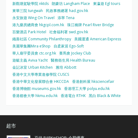
新觀塘駕駛學院 nktds
朗豪坊 Langham Place
東瀛遊 Egl tours
東華三院 tungwah
民政事務總署 had.gov.hk
永安旅遊 Wing On Travel
添寧 Tena
港九藥房總商會 hkgcpl.com.hk
珠江橋牌 Pearl River Bridge
百樂酒店 Park Hotel
社會福利署 swd.gov.hk
織善社區 Community Philanthropy
美國運通 American Express
美麗華集團Mira eShop
自柔家居 Ego-Soft
華人廟宇委員會 ctc.org.hk
賽馬會 Jockey Club
遊艇主義 Aviva Yacht
醫務衛生局 Health Bureau
金記冰室 Urban Kitchen
雅培 Abbott
香港中文大學專業進修學院 CUSCS
香港中華文化發展聯合會 HKCCDA
香港創科展 hksciencefair
香港博物館 museums.gov.hk
香港理工大學 polyu.edu.hk
香港都會大學 hkmu.edu.hk
香港電台 RTHK
黑白 Black & White
超市
百佳 PARKnSHOP: 今期優惠