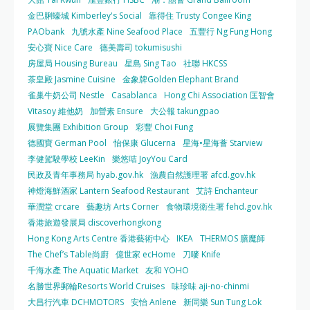
金巴脷蠔城 Kimberley's Social
靠得住 Trusty Congee King
PAObank
九號水產 Nine Seafood Place
五豐行 Ng Fung Hong
安心寶 Nice Care
德美壽司 tokumisushi
房屋局 Housing Bureau
星島 Sing Tao
社聯 HKCSS
茶皇殿 Jasmine Cuisine
金象牌Golden Elephant Brand
雀巢牛奶公司 Nestle
Casablanca
Hong Chi Association 匡智會
Vitasoy 維他奶
加營素 Ensure
大公報 takungpao
展覽集團 Exhibition Group
彩豐 Choi Fung
德國寶 German Pool
怡保康 Glucerna
星海•星海薈 Starview
李健駕駛學校 LeeKin
樂悠咭 JoyYou Card
民政及青年事務局 hyab.gov.hk
漁農自然護理署 afcd.gov.hk
神燈海鮮酒家 Lantern Seafood Restaurant
艾詩 Enchanteur
華潤堂 crcare
藝趣坊 Arts Corner
食物環境衛生署 fehd.gov.hk
香港旅遊發展局 discoverhongkong
Hong Kong Arts Centre 香港藝術中心
IKEA
THERMOS 膳魔師
The Chef’s Table尚廚
億世家 ecHome
刀嘜 Knife
千海水產 The Aquatic Market
友和 YOHO
名勝世界郵輪Resorts World Cruises
味珍味 aji-no-chinmi
大昌行汽車 DCHMOTORS
安怡 Anlene
新同樂 Sun Tung Lok