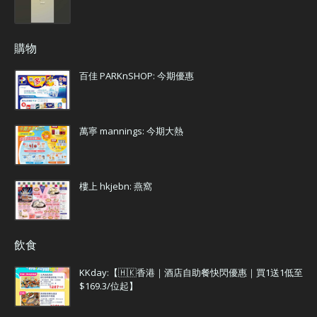
購物
百佳 PARKnSHOP: 今期優惠
萬寧 mannings: 今期大熱
樓上 hkjebn: 燕窩
飲食
KKday:【🇭🇰香港｜酒店自助餐快閃優惠｜買1送1低至
$169.3/位起】