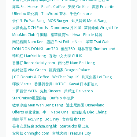
海馬 Sea Horse
Pacific Coffee
安記 On Kee
實惠 Pricerite
Ulfenbo 歐化寶
TeaWood 茶木
千色Citistore
余仁生 Eu Yan Sang
MOS Burger
炑八韓烤 Meok Bang
大昌食品 DCH Foods
Dondonya 丼丼屋
萊特維健 Wright Life
MouMouClub 牛涮鍋
裕華國貨Yue Hwa
Pho le 錦麗
南記粉麵 Nam Kee
盞記 First Edible Nest
翠華 Tsui Wah
DON DON DONKI
am730
優品360
斯林百蘭 Slumberland
韓印紅 HanYinHong
香港中文大學 CUHK
香港仔 lionrockdaily.com
南北行 Nam Pei Hong
維特健靈 Vita Green
龍寶酒家 Dragon Palace
J.CO Donuts & Coffee
WeChat Pay HK
利東集團 Lei Tung
暉致 Viatris
香港貿發局 HKTDC
Kawai 日本肝油丸
一田百貨 YATA
先施 Sincere
戶戶送 Deliveroo
StarCruises麗星郵輪
Buffalo 牛頭牌
敏華冰廳 Men Wah Beng Teng
迪士尼樂園 Disneyland
Ulferts 歐化傢俬
牛一 Nabe One
稻埕飯店 Dào Chéng
簡簡單單 ecLiving
BoC Pay
官燕棧 ibnest
長者安居協會 schsa.org.hk
Starbucks 星巴克
安興號 onhingho.com
富城火鍋 Treasure City