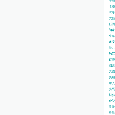
千海水
名勝世
味珍味
大昌
新同樂
朗豪坊
東華
永安旅
港九藥
珠江橋
百樂酒
織善社
美國運
美麗
華人廟
賽馬會
醫務衛
金記冰
香港
香港