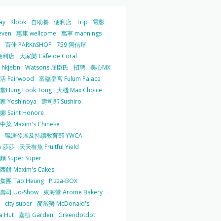
ay
Klook
自助餐
便利店
Trip
電影
even
惠康 wellcome
萬寧 mannings
百佳 PARKnSHOP
759 阿信屋
便利店
大家樂 Cafe de Coral
hkjebn
Watsons 屈臣氏
招聘
美心MX
 Fairwood
富臨皇宮 Fulum Palace
Hung Fook Tong
大棧 Max Choice
 Yoshinoya
壽司郎 Sushiro
 Saint Honore
菜 Maxim's Chinese
 - 職涯發展及持續教育部 YWCA
a 莎莎
天天有魚 Fruitful Yield
 Super Super
餅 Maxim's Cakes
集團 Tao Heung
Pizza-BOX
壽司 Uo-Show
東海堂 Arome Bakery
city'super
麥當勞 McDonald's
a Hut
嘉頓 Garden
Greendotdot