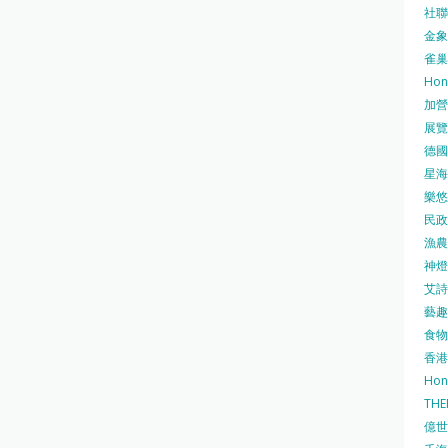
社聯 
金象牌
雀巢
Hon
加營素
展覽集
德國寶
星海•
樂悠咭
民政
漁農自
神燈海
艾詩 
藝趣坊
食物
香港
Hon
TH
億世