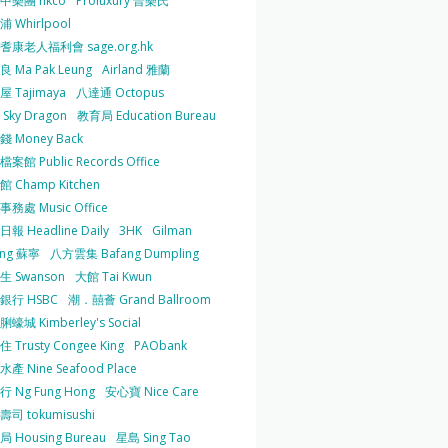
中樂團 hkco
Proluxury 普樂氏
 Whirlpool
耆康老人福利會 sage.org.hk
 Ma Pak Leung
Airland 雅蘭
 Tajimaya
八達通 Octopus
Sky Dragon
教育局 Education Bureau
 Money Back
案館 Public Records Office
 Champ Kitchen
務處 Music Office
報 Headline Daily
3HK
Gilman
ing 蘇寧
八方雲集 Bafang Dumpling
生 Swanson
大館 Tai Kwun
銀行 HSBC
潮．囍薈 Grand Ballroom
蠔城 Kimberley's Social
 Trusty Congee King
PAObank
產 Nine Seafood Place
 Ng Fung Hong
安心寶 Nice Care
司 tokumisushi
 Housing Bureau
星島 Sing Tao