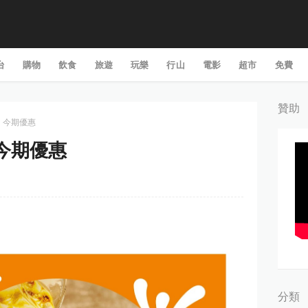
台
購物
飲食
旅遊
玩樂
行山
電影
超市
免費
贊助
d: 今期優惠
: 今期優惠
分類