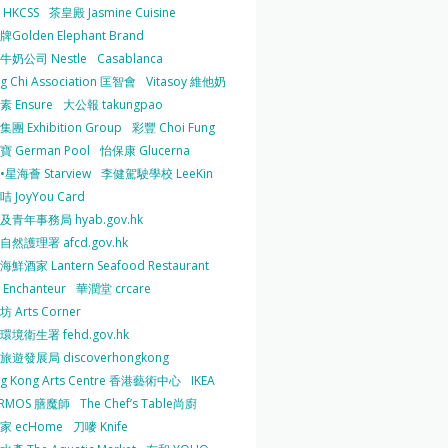
HKCSS
茶皇殿 Jasmine Cuisine
Golden Elephant Brand
牛奶公司 Nestle
Casablanca
g Chi Association 匡智會
Vitasoy 維他奶
 Ensure
大公報 takungpao
團 Exhibition Group
彩豐 Choi Fung
 German Pool
怡保康 Glucerna
星海薈 Starview
李健駕駛學校 LeeKin
 JoyYou Card
及青年事務局 hyab.gov.hk
然護理署 afcd.gov.hk
鮮酒家 Lantern Seafood Restaurant
Enchanteur
華潤堂 crcare
 Arts Corner
環境衛生署 fehd.gov.hk
旅遊發展局 discoverhongkong
g Kong Arts Centre 香港藝術中心
IKEA
ERMOS 膳魔師
The Chef’s Table尚廚
家 ecHome
刀嘜 Knife