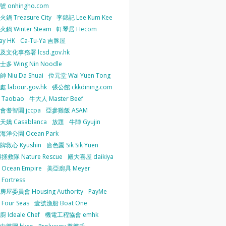
 onhingho.com
鍋 Treasure City
李錦記 Lee Kum Kee
鍋 Winter Steam
軒琴居 Hecom
ay HK
Ca-Tu-Ya 吉豚屋
及文化事務署 lcsd.gov.hk
多 Wing Nin Noodle
 Niu Da Shuai
位元堂 Wai Yuen Tong
 labour.gov.hk
張公館 ckkdining.com
Taobao
牛大人 Master Beef
會耆智園 jccpa
亞參雞飯 ASAM
嬌 Casablanca
放題
牛陣 Gyujin
海洋公園 Ocean Park
牌救心 Kyushin
嗇色園 Sik Sik Yuen
拯救隊 Nature Rescue
殿大喜屋 daikiya
Ocean Empire
美亞廚具 Meyer
Fortress
屋委員會 Housing Authority
PayMe
Four Seas
壹號漁船 Boat One
 Ideale Chef
機電工程協會 emhk