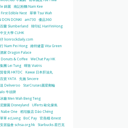
 le 錦麗
南記粉麵 Nam Kee
irst Edible Nest
翠華 Tsui Wah
 DON DONKI
am730
優品360
蘭 Slumberland
韓印紅 HanYinHong
中文大學 CUHK
 lionrockdaily.com
 Nam Pei Hong
維特健靈 Vita Green
家 Dragon Palace
O Donuts & Coffee
WeChat Pay HK
團 Lei Tung
暉致 Viatris
貿發局 HKTDC
Kawai 日本肝油丸
百貨 YATA
先施 Sincere
 Deliveroo
StarCruises麗星郵輪
falo 牛頭牌
廳 Men Wah Beng Teng
樂園 Disneyland
Ulferts 歐化傢俬
Nabe One
稻埕飯店 Dào Chéng
單 ecLiving
BoC Pay
官燕棧 ibnest
居協會 schsa.org.hk
Starbucks 星巴克