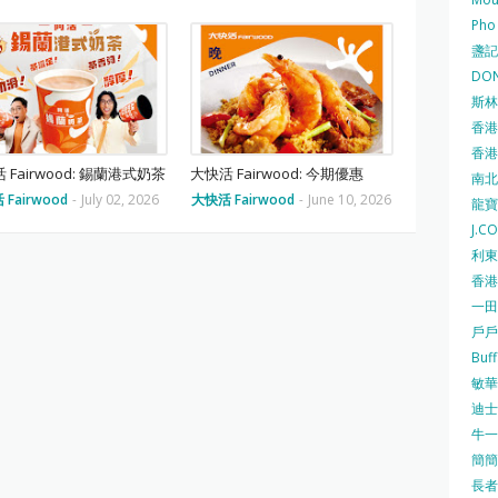
Pho
盞記 F
DON
斯林百
香港
香港仔
 Fairwood: 錫蘭港式奶茶
大快活 Fairwood: 今期優惠
南北行
Fairwood
-
July 02, 2026
大快活 Fairwood
-
June 10, 2026
龍寶酒
J.C
利東集
香港
一田
戶戶送
Buf
敏華冰
迪士尼
牛一 
簡簡單
長者安