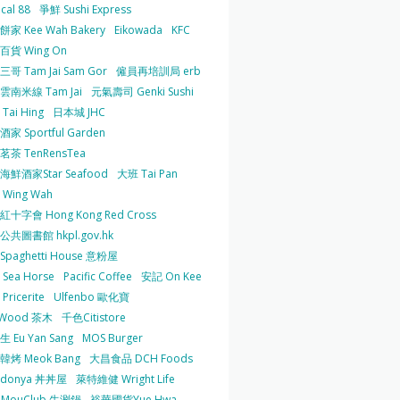
cal 88
爭鮮 Sushi Express
家 Kee Wah Bakery
Eikowada
KFC
百貨 Wing On
哥 Tam Jai Sam Gor
僱員再培訓局 erb
雲南米線 Tam Jai
元氣壽司 Genki Sushi
Tai Hing
日本城 JHC
家 Sportful Garden
茶 TenRensTea
海鮮酒家Star Seafood
大班 Tai Pan
Wing Wah
十字會 Hong Kong Red Cross
共圖書館 hkpl.gov.hk
 Spaghetti House 意粉屋
Sea Horse
Pacific Coffee
安記 On Kee
Pricerite
Ulfenbo 歐化寶
aWood 茶木
千色Citistore
 Eu Yan Sang
MOS Burger
韓烤 Meok Bang
大昌食品 DCH Foods
ndonya 丼丼屋
萊特維健 Wright Life
uMouClub 牛涮鍋
裕華國貨Yue Hwa