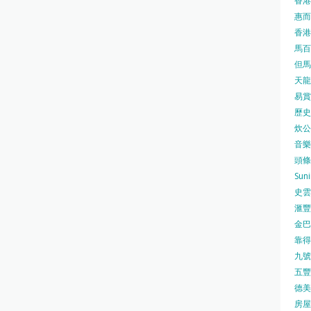
香港
惠而浦
香港
馬百良
但馬屋
天龍 
易賞錢
歷史檔
炊公館
音樂事
頭條日
Sun
史雲
滙豐
金巴脷
靠得住
九號水
五豐行
德美壽
房屋局