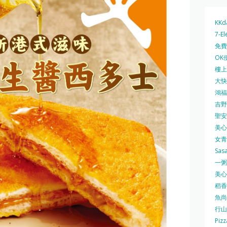
KKd
7-El
免費
OK
樓上 
大快活
鴻福堂
吉野家
聖安娜
美心中
女青
Sas
一粥麵
美心西
稻香
魚尚
行山
Pizz