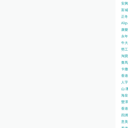
安興號
富城火
正冬火
Alip
康樂
永年士
牛大帥
勞工處
淘寶 
賽馬
卡撒天
香港
人字
山‧灘
海皇 
豐澤 
香港房
四洲 
意美廚