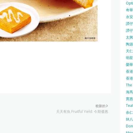
Opti
奇華餅
永安
譚仔三
譚仔
太興 
陶源酒
天仁茗
明星
榮華 
香港紅
香港公
The
海馬 
實惠 
Te
較新的
天天有魚 Fruitful Yield: 今期優惠
余仁生
炑八
Do
Mo