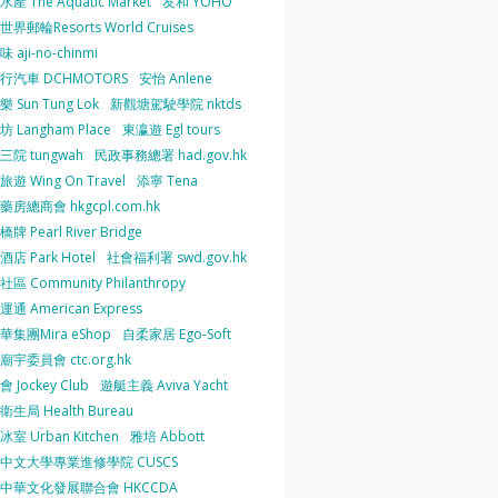
產 The Aquatic Market
友和 YOHO
界郵輪Resorts World Cruises
 aji-no-chinmi
行汽車 DCHMOTORS
安怡 Anlene
 Sun Tung Lok
新觀塘駕駛學院 nktds
 Langham Place
東瀛遊 Egl tours
三院 tungwah
民政事務總署 had.gov.hk
遊 Wing On Travel
添寧 Tena
房總商會 hkgcpl.com.hk
牌 Pearl River Bridge
店 Park Hotel
社會福利署 swd.gov.hk
區 Community Philanthropy
通 American Express
華集團Mira eShop
自柔家居 Ego-Soft
宇委員會 ctc.org.hk
 Jockey Club
遊艇主義 Aviva Yacht
生局 Health Bureau
室 Urban Kitchen
雅培 Abbott
中文大學專業進修學院 CUSCS
中華文化發展聯合會 HKCCDA