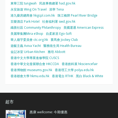
東華三院 tungwah
民政事務總署 had.gov.hk
永安旅遊 Wing On Travel
添寧 Tena
港九藥房總商會 hkgcpl.com.hk
珠江橋牌 Pearl River Bridge
百樂酒店 Park Hotel
社會福利署 swd.gov.hk
織善社區 Community Philanthropy
美國運通 American Express
美麗華集團Mira eShop
自柔家居 Ego-Soft
華人廟宇委員會 ctc.org.hk
賽馬會 Jockey Club
遊艇主義 Aviva Yacht
醫務衛生局 Health Bureau
金記冰室 Urban Kitchen
雅培 Abbott
香港中文大學專業進修學院 CUSCS
香港中華文化發展聯合會 HKCCDA
香港創科展 hksciencefair
香港博物館 museums.gov.hk
香港理工大學 polyu.edu.hk
香港都會大學 hkmu.edu.hk
香港電台 RTHK
黑白 Black & White
超市
惠康 wellcome: 今期優惠