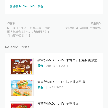
麥當勞 McDonald's
飲食
較舊
較新的
Klook:【#推介】 經典再現！百老
大快活 Fairwood: 今期優惠
匯人氣音樂劇《朱古力獎門人》11
月首度登陸香港 🍫
Related Posts
麥當勞 McDonald's: 朱古力班戟豬柳蛋漢堡
飲食
-
August 04, 2026
麥當勞 McDonald's: 蝦堡系列登場
飲食
-
July 28, 2026
麥當勞 McDonald's: 至尊漢堡