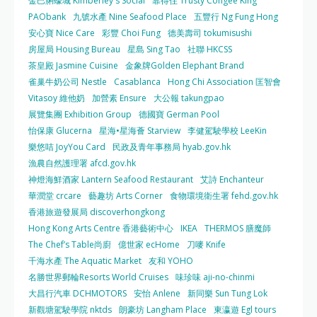
金巴脷蠔城 Kimberley's Social
靠得住 Trusty Congee King
PAObank
九號水產 Nine Seafood Place
五豐行 Ng Fung Hong
安心寶 Nice Care
彩豐 Choi Fung
德美壽司 tokumisushi
房屋局 Housing Bureau
星島 Sing Tao
社聯 HKCSS
茶皇殿 Jasmine Cuisine
金象牌Golden Elephant Brand
雀巢牛奶公司 Nestle
Casablanca
Hong Chi Association 匡智會
Vitasoy 維他奶
加營素 Ensure
大公報 takungpao
展覽集團 Exhibition Group
德國寶 German Pool
怡保康 Glucerna
星海•星海薈 Starview
李健駕駛學校 LeeKin
樂悠咭 JoyYou Card
民政及青年事務局 hyab.gov.hk
漁農自然護理署 afcd.gov.hk
神燈海鮮酒家 Lantern Seafood Restaurant
艾詩 Enchanteur
華潤堂 crcare
藝趣坊 Arts Corner
食物環境衛生署 fehd.gov.hk
香港旅遊發展局 discoverhongkong
Hong Kong Arts Centre 香港藝術中心
IKEA
THERMOS 膳魔師
The Chef’s Table尚廚
億世家 ecHome
刀嘜 Knife
千海水產 The Aquatic Market
友和 YOHO
名勝世界郵輪Resorts World Cruises
味珍味 aji-no-chinmi
大昌行汽車 DCHMOTORS
安怡 Anlene
新同樂 Sun Tung Lok
新觀塘駕駛學院 nktds
朗豪坊 Langham Place
東瀛遊 Egl tours