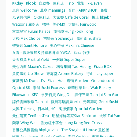
KKday
Klook
自助餐
便利店
Trip
電影
7-Eleven
惠康 wellcome
萬寧 mannings
百佳 PARKnSHOP
免費
759 阿信屋
OK便利店
大家樂 Cafe de Coral
樓上 hkjebn
Watsons 屈臣氏
招聘
美心MX
大快活 Fairwood
富臨皇宮 Fulum Palace
鴻福堂Hung Fook Tong
大棧 Max Choice
吉野家 Yoshinoya
壽司郎 Sushiro
聖安娜 Saint Honore
美心中菜 Maxim's Chinese
女青 - 職涯發展及持續教育部 YWCA
Sasa 莎莎
天天有魚 Fruitful Yield
一粥麵 Super Super
美心西餅 Maxim's Cakes
稻香集團 Tao Heung
Pizza-BOX
魚尚壽司 Uo-Show
東海堂 Arome Bakery
行山
city'super
麥當勞 McDonald's
Pizza Hut
嘉頓 Garden
Greendotdot
Optical 88
爭鮮 Sushi Express
奇華餅家 Kee Wah Bakery
Eikowada
KFC
永安百貨 Wing On
譚仔三哥 Tam Jai Sam Gor
譚仔雲南米線 Tam Jai
僱員再培訓局 erb
元氣壽司 Genki Sushi
太興 Tai Hing
日本城 JHC
陶源酒家 Sportful Garden
天仁茗茶 TenRensTea
明星海鮮酒家Star Seafood
大班 Tai Pan
榮華 Wing Wah
香港紅十字會 Hong Kong Red Cross
香港公共圖書館 hkpl.gov.hk
The Spaghetti House 意粉屋
海馬 Sea Horse
Pacific Coffee
安記 On Kee
實惠 Pricerite