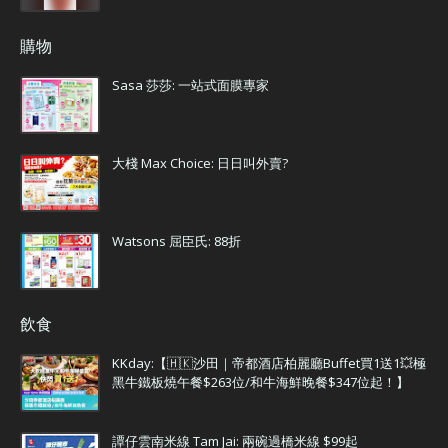
購物
Sasa 莎莎: 一站式面膜專家
大棧 Max Choice: 日日叫外賣?
Watsons 屈臣氏: 88折
飲食
KKday:【🇭🇰沙田｜帝都酒店柏麗廳Buffet買1送1💥極
黑牛鐵板燒午餐$263位/和牛海鮮晚餐$347位起！】
譚仔雲南米線 Tam Jai: 兩碗過橋米線 $99起