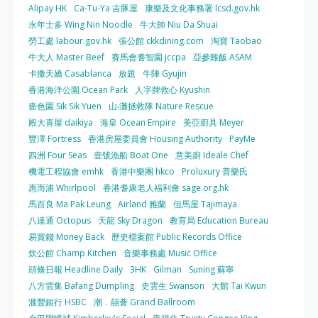
Alipay HK
Ca-Tu-Ya 吉豚屋
康樂及文化事務署 lcsd.gov.hk
永年士多 Wing Nin Noodle
牛大帥 Niu Da Shuai
勞工處 labour.gov.hk
張公館 ckkdining.com
淘寶 Taobao
牛大人 Master Beef
賽馬會耆智園 jccpa
亞參雞飯 ASAM
卡撒天嬌 Casablanca
放題
牛陣 Gyujin
香港海洋公園 Ocean Park
人字牌救心 Kyushin
嗇色園 Sik Sik Yuen
山‧灘拯救隊 Nature Rescue
殿大喜屋 daikiya
海皇 Ocean Empire
美亞廚具 Meyer
豐澤 Fortress
香港房屋委員會 Housing Authority
PayMe
四洲 Four Seas
壹號漁船 Boat One
意美廚 Ideale Chef
機電工程協會 emhk
香港中樂團 hkco
Proluxury 普樂氏
惠而浦 Whirlpool
香港耆康老人福利會 sage.org.hk
馬百良 Ma Pak Leung
Airland 雅蘭
但馬屋 Tajimaya
八達通 Octopus
天龍 Sky Dragon
教育局 Education Bureau
易賞錢 Money Back
歷史檔案館 Public Records Office
炊公館 Champ Kitchen
音樂事務處 Music Office
頭條日報 Headline Daily
3HK
Gilman
Suning 蘇寧
八方雲集 Bafang Dumpling
史雲生 Swanson
大館 Tai Kwun
滙豐銀行 HSBC
潮．囍薈 Grand Ballroom