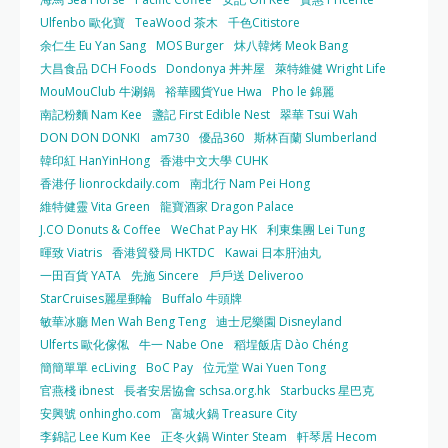
Ulfenbo 歐化寶
TeaWood 茶木
千色Citistore
余仁生 Eu Yan Sang
MOS Burger
炑八韓烤 Meok Bang
大昌食品 DCH Foods
Dondonya 丼丼屋
萊特維健 Wright Life
MouMouClub 牛涮鍋
裕華國貨Yue Hwa
Pho le 錦麗
南記粉麵 Nam Kee
盞記 First Edible Nest
翠華 Tsui Wah
DON DON DONKI
am730
優品360
斯林百蘭 Slumberland
韓印紅 HanYinHong
香港中文大學 CUHK
香港仔 lionrockdaily.com
南北行 Nam Pei Hong
維特健靈 Vita Green
龍寶酒家 Dragon Palace
J.CO Donuts & Coffee
WeChat Pay HK
利東集團 Lei Tung
暉致 Viatris
香港貿發局 HKTDC
Kawai 日本肝油丸
一田百貨 YATA
先施 Sincere
戶戶送 Deliveroo
StarCruises麗星郵輪
Buffalo 牛頭牌
敏華冰廳 Men Wah Beng Teng
迪士尼樂園 Disneyland
Ulferts 歐化傢俬
牛一 Nabe One
稻埕飯店 Dào Chéng
簡簡單單 ecLiving
BoC Pay
位元堂 Wai Yuen Tong
官燕棧 ibnest
長者安居協會 schsa.org.hk
Starbucks 星巴克
安興號 onhingho.com
富城火鍋 Treasure City
李錦記 Lee Kum Kee
正冬火鍋 Winter Steam
軒琴居 Hecom