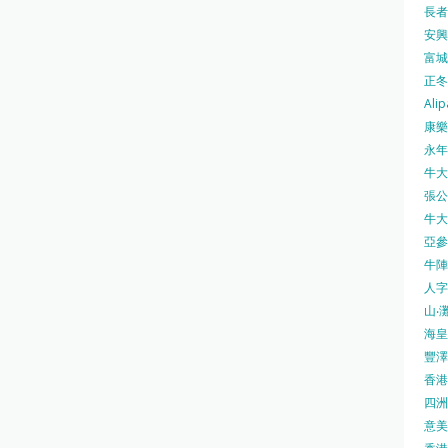
長者安
安興號
富城火
正冬火
Alip
康樂
永年士
牛大帥
張公館
牛大人
亞參
牛陣 
人字
山‧灘
海皇 
豐澤 
香港房
四洲 
意美廚