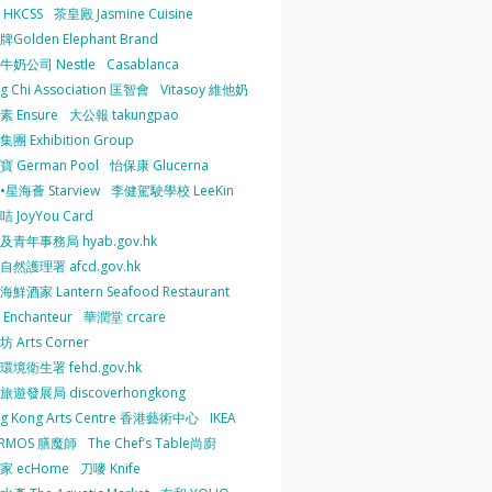
HKCSS
茶皇殿 Jasmine Cuisine
Golden Elephant Brand
牛奶公司 Nestle
Casablanca
g Chi Association 匡智會
Vitasoy 維他奶
 Ensure
大公報 takungpao
團 Exhibition Group
 German Pool
怡保康 Glucerna
星海薈 Starview
李健駕駛學校 LeeKin
 JoyYou Card
及青年事務局 hyab.gov.hk
然護理署 afcd.gov.hk
鮮酒家 Lantern Seafood Restaurant
Enchanteur
華潤堂 crcare
 Arts Corner
環境衛生署 fehd.gov.hk
旅遊發展局 discoverhongkong
g Kong Arts Centre 香港藝術中心
IKEA
ERMOS 膳魔師
The Chef’s Table尚廚
家 ecHome
刀嘜 Knife