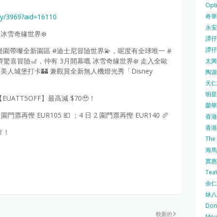
Opti
奇華餅
ty/3969?aid=16110
永安
全新冰雪奇緣世界❄️
譚仔三
譚仔
樂園帶嚟全新園區 #迪士尼冒險世界💫，呢度有全球唯一 #
驚喜冒險🎢，仲有 3月開幕嘅 冰雪奇緣世界❄️ 走入全歐
太興 
睡美人城堡打卡🏰 兼觀賞全新無人機燈光秀「Disney
陶源酒
天仁茗
明星
UATT5OFF】最高減 $70🥹！
榮華 
 2 園門票再慳 EUR105 💶 ；4 日 2 園門票再慳 EUR140 🥖
香港紅
香港公
！
The
海馬 
實惠 
Te
余仁生
炑八
Do
較新的
Mo