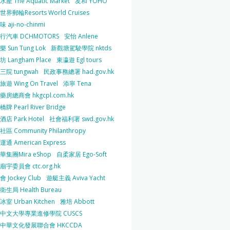
產 The Aquatic Market
友和 YOHO
界郵輪Resorts World Cruises
 aji-no-chinmi
行汽車 DCHMOTORS
安怡 Anlene
 Sun Tung Lok
新觀塘駕駛學院 nktds
 Langham Place
東瀛遊 Egl tours
三院 tungwah
民政事務總署 had.gov.hk
遊 Wing On Travel
添寧 Tena
房總商會 hkgcpl.com.hk
牌 Pearl River Bridge
店 Park Hotel
社會福利署 swd.gov.hk
區 Community Philanthropy
通 American Express
華集團Mira eShop
自柔家居 Ego-Soft
宇委員會 ctc.org.hk
 Jockey Club
遊艇主義 Aviva Yacht
生局 Health Bureau
室 Urban Kitchen
雅培 Abbott
中文大學專業進修學院 CUSCS
中華文化發展聯合會 HKCCDA