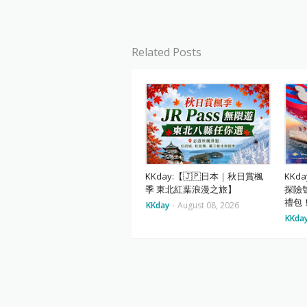
Related Posts
KKday:【🇯🇵日本｜秋日賞楓
KKd
季 東北紅葉浪漫之旅】
探險號
禮包
KKday
-
August 08, 2026
KKda