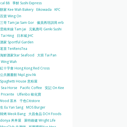
cal 88
爭鮮 Sushi Express
家 Kee Wah Bakery
Eikowada
KFC
百貨 Wing On
哥 Tam Jai Sam Gor
僱員再培訓局 erb
雲南米線 Tam Jai
元氣壽司 Genki Sushi
Tai Hing
日本城 JHC
家 Sportful Garden
茶 TenRensTea
海鮮酒家Star Seafood
大班 Tai Pan
Wing Wah
十字會 Hong Kong Red Cross
共圖書館 hkpl.gov.hk
 Spaghetti House 意粉屋
Sea Horse
Pacific Coffee
安記 On Kee
Pricerite
Ulfenbo 歐化寶
aWood 茶木
千色Citistore
 Eu Yan Sang
MOS Burger
韓烤 Meok Bang
大昌食品 DCH Foods
ndonya 丼丼屋
萊特維健 Wright Life
uMouClub 牛涮鍋
裕華國貨Yue Hwa