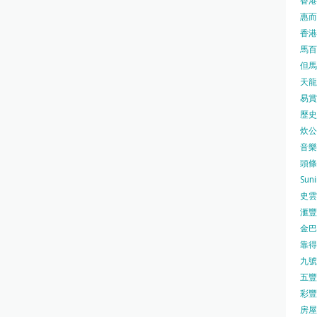
香港
惠而浦
香港
馬百良
但馬屋
天龍 
易賞錢
歷史檔
炊公館
音樂事
頭條日
Sun
史雲
滙豐
金巴脷
靠得住
九號水
五豐行
彩豐 
房屋局