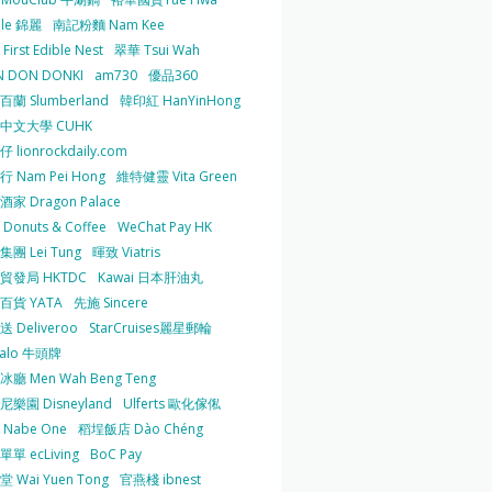
 le 錦麗
南記粉麵 Nam Kee
irst Edible Nest
翠華 Tsui Wah
 DON DONKI
am730
優品360
蘭 Slumberland
韓印紅 HanYinHong
中文大學 CUHK
 lionrockdaily.com
 Nam Pei Hong
維特健靈 Vita Green
家 Dragon Palace
O Donuts & Coffee
WeChat Pay HK
團 Lei Tung
暉致 Viatris
貿發局 HKTDC
Kawai 日本肝油丸
百貨 YATA
先施 Sincere
 Deliveroo
StarCruises麗星郵輪
falo 牛頭牌
廳 Men Wah Beng Teng
樂園 Disneyland
Ulferts 歐化傢俬
Nabe One
稻埕飯店 Dào Chéng
單 ecLiving
BoC Pay
 Wai Yuen Tong
官燕棧 ibnest