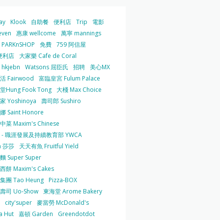
ay
Klook
自助餐
便利店
Trip
電影
even
惠康 wellcome
萬寧 mannings
PARKnSHOP
免費
759 阿信屋
便利店
大家樂 Cafe de Coral
hkjebn
Watsons 屈臣氏
招聘
美心MX
 Fairwood
富臨皇宮 Fulum Palace
Hung Fook Tong
大棧 Max Choice
 Yoshinoya
壽司郎 Sushiro
 Saint Honore
菜 Maxim's Chinese
 - 職涯發展及持續教育部 YWCA
a 莎莎
天天有魚 Fruitful Yield
 Super Super
餅 Maxim's Cakes
集團 Tao Heung
Pizza-BOX
壽司 Uo-Show
東海堂 Arome Bakery
city'super
麥當勞 McDonald's
a Hut
嘉頓 Garden
Greendotdot