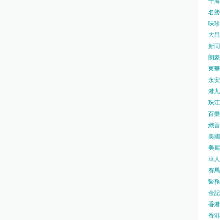
千海水
名勝世
味珍味
大昌
新同樂
朗豪坊
東華
永安旅
港九藥
珠江橋
百樂酒
織善社
美國運
美麗
華人廟
賽馬會
醫務衛
金記冰
香港
香港