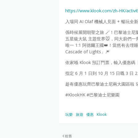
https://www.klook.com/zh-HK/activi
入場同 AI Olaf 機械人見面 + 暢玩
係時候展開朝聖之旅 🪄！巴黎迪士尼
五星級大鼠 主題世界🐭，同大廚們一齊
唯一 1:1 阿德爾王國👑！當然有去埋
Cascade of Lights」🎆
依家喺 Klook 預訂門票，輸入優惠碼【E
指定 6 月 1 日到 10 月 15 日嘅 3 日
趁有優惠玩齊巴黎迪士尼兩大園區啦 
#KlookHK #巴黎迪士尼樂園
玩樂
旅遊
優惠
Klook
較舊