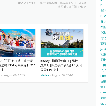
Klook:【#推介】 端午飛轉泰國！曼谷喜來登3D玩味盛
Pho
宴限時9折 🇹🇭✈️ 🐉🎉
盞記 F
DON
斯林百
香港
香港仔
南北行
龍寶酒
J.C
利東集
香港
ay:【🇸🇬新加坡｜迪士尼
KKday:【🇭🇰大嶼山｜昂坪360
一田
遊輪 KKday獨家送$4750
纜車8月限定快閃買1送1！人均
！】
只需$195起】
戶戶送
y
-
August 08, 2026
KKday
-
August 08, 2026
Buf
敏華冰
迪士尼
牛一 
簡簡單
位元堂