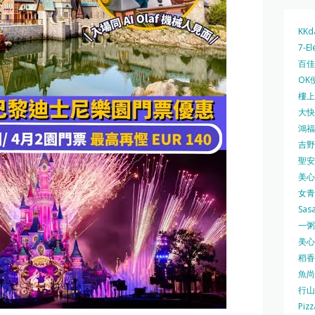
KKd
7-El
百佳 
OK
樓上 
大快活
鴻福堂
吉野家
聖安娜
美心中
女青
Sas
一粥麵
美心西
稻香
魚尚
行山
Pizz