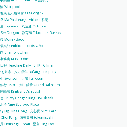
中樂團 hkco
Proluxury 普樂氏
 Whirlpool
耆康老人福利會 sage.org.hk
 Ma Pak Leung
Airland 雅蘭
 Tajimaya
八達通 Octopus
Sky Dragon
教育局 Education Bureau
 Money Back
案館 Public Records Office
 Champ Kitchen
務處 Music Office
報 Headline Daily
3HK
Gilman
ing 蘇寧
八方雲集 Bafang Dumpling
生 Swanson
大館 Tai Kwun
銀行 HSBC
潮．囍薈 Grand Ballroom
蠔城 Kimberley's Social
 Trusty Congee King
PAObank
產 Nine Seafood Place
 Ng Fung Hong
安心寶 Nice Care
Choi Fung
德美壽司 tokumisushi
 Housing Bureau
星島 Sing Tao