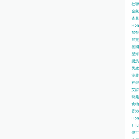
社聯 
金象牌
雀巢
Hon
加營素
展覽集
德國寶
星海•
樂悠咭
民政
漁農自
神燈海
艾詩 
藝趣坊
食物
香港
Hon
TH
億世