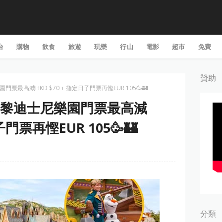
台
購物
飲食
旅遊
玩樂
行山
電影
超市
免費
贊助
門票最高減HKD $70 + 指定日子門票再慳EUR 105🥳🏰
】巴黎迪士尼樂園門票最高減
子門票再慳EUR 105🥳🏰
分類