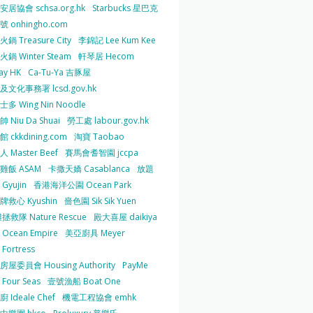
居協會 schsa.org.hk
Starbucks 星巴克
 onhingho.com
鍋 Treasure City
李錦記 Lee Kum Kee
鍋 Winter Steam
軒琴居 Hecom
ay HK
Ca-Tu-Ya 吉豚屋
及文化事務署 lcsd.gov.hk
多 Wing Nin Noodle
 Niu Da Shuai
勞工處 labour.gov.hk
 ckkdining.com
淘寶 Taobao
 Master Beef
賽馬會耆智園 jccpa
雞飯 ASAM
卡撒天嬌 Casablanca
放題
Gyujin
香港海洋公園 Ocean Park
牌救心 Kyushin
嗇色園 Sik Sik Yuen
拯救隊 Nature Rescue
殿大喜屋 daikiya
Ocean Empire
美亞廚具 Meyer
Fortress
屋委員會 Housing Authority
PayMe
Four Seas
壹號漁船 Boat One
 Ideale Chef
機電工程協會 emhk