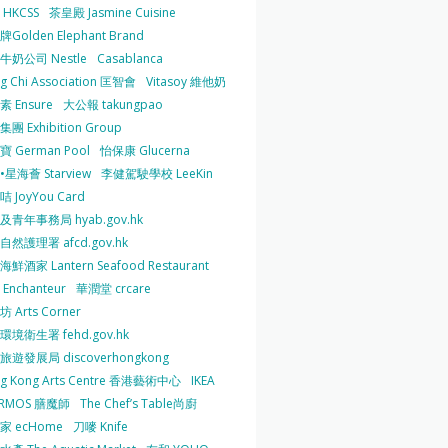
HKCSS
茶皇殿 Jasmine Cuisine
Golden Elephant Brand
牛奶公司 Nestle
Casablanca
g Chi Association 匡智會
Vitasoy 維他奶
 Ensure
大公報 takungpao
團 Exhibition Group
 German Pool
怡保康 Glucerna
星海薈 Starview
李健駕駛學校 LeeKin
 JoyYou Card
及青年事務局 hyab.gov.hk
然護理署 afcd.gov.hk
鮮酒家 Lantern Seafood Restaurant
Enchanteur
華潤堂 crcare
 Arts Corner
環境衛生署 fehd.gov.hk
旅遊發展局 discoverhongkong
g Kong Arts Centre 香港藝術中心
IKEA
ERMOS 膳魔師
The Chef’s Table尚廚
家 ecHome
刀嘜 Knife