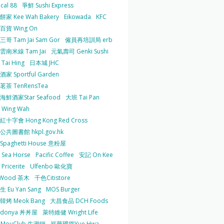
cal 88
爭鮮 Sushi Express
家 Kee Wah Bakery
Eikowada
KFC
百貨 Wing On
哥 Tam Jai Sam Gor
僱員再培訓局 erb
雲南米線 Tam Jai
元氣壽司 Genki Sushi
Tai Hing
日本城 JHC
家 Sportful Garden
茶 TenRensTea
海鮮酒家Star Seafood
大班 Tai Pan
Wing Wah
十字會 Hong Kong Red Cross
共圖書館 hkpl.gov.hk
 Spaghetti House 意粉屋
Sea Horse
Pacific Coffee
安記 On Kee
Pricerite
Ulfenbo 歐化寶
aWood 茶木
千色Citistore
 Eu Yan Sang
MOS Burger
韓烤 Meok Bang
大昌食品 DCH Foods
ndonya 丼丼屋
萊特維健 Wright Life
uMouClub 牛涮鍋
裕華國貨Yue Hwa