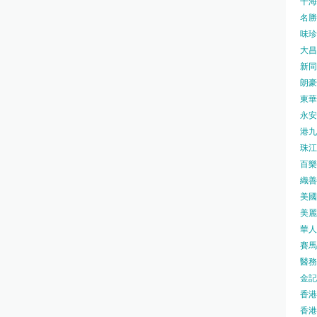
千海水
名勝世
味珍味
大昌
新同樂
朗豪坊
東華
永安旅
港九藥
珠江橋
百樂酒
織善社
美國運
美麗
華人廟
賽馬會
醫務衛
金記冰
香港
香港