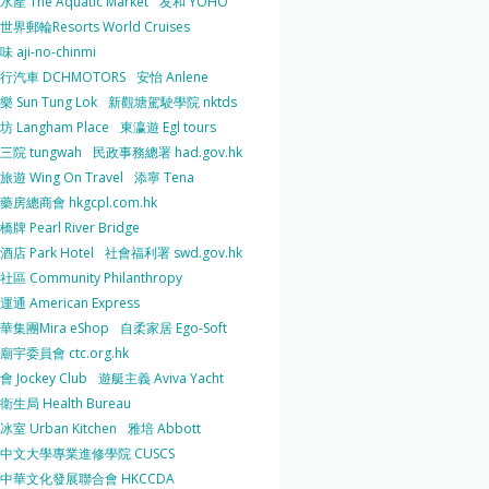
產 The Aquatic Market
友和 YOHO
界郵輪Resorts World Cruises
 aji-no-chinmi
行汽車 DCHMOTORS
安怡 Anlene
 Sun Tung Lok
新觀塘駕駛學院 nktds
 Langham Place
東瀛遊 Egl tours
三院 tungwah
民政事務總署 had.gov.hk
遊 Wing On Travel
添寧 Tena
房總商會 hkgcpl.com.hk
牌 Pearl River Bridge
店 Park Hotel
社會福利署 swd.gov.hk
區 Community Philanthropy
通 American Express
華集團Mira eShop
自柔家居 Ego-Soft
宇委員會 ctc.org.hk
 Jockey Club
遊艇主義 Aviva Yacht
生局 Health Bureau
室 Urban Kitchen
雅培 Abbott
中文大學專業進修學院 CUSCS
中華文化發展聯合會 HKCCDA