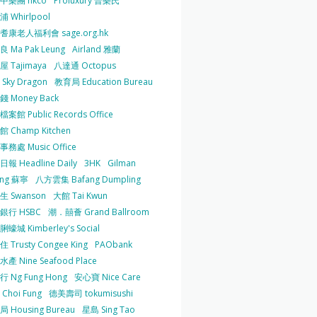
中樂團 hkco
Proluxury 普樂氏
 Whirlpool
耆康老人福利會 sage.org.hk
 Ma Pak Leung
Airland 雅蘭
 Tajimaya
八達通 Octopus
Sky Dragon
教育局 Education Bureau
 Money Back
案館 Public Records Office
 Champ Kitchen
務處 Music Office
報 Headline Daily
3HK
Gilman
ing 蘇寧
八方雲集 Bafang Dumpling
生 Swanson
大館 Tai Kwun
銀行 HSBC
潮．囍薈 Grand Ballroom
蠔城 Kimberley's Social
 Trusty Congee King
PAObank
產 Nine Seafood Place
 Ng Fung Hong
安心寶 Nice Care
Choi Fung
德美壽司 tokumisushi
 Housing Bureau
星島 Sing Tao