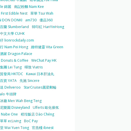
 le 錦麗
南記粉麵 Nam Kee
irst Edible Nest
翠華 Tsui Wah
 DON DONKI
am730
優品360
蘭 Slumberland
韓印紅 HanYinHong
中文大學 CUHK
 lionrockdaily.com
 Nam Pei Hong
維特健靈 Vita Green
家 Dragon Palace
O Donuts & Coffee
WeChat Pay HK
團 Lei Tung
暉致 Viatris
貿發局 HKTDC
Kawai 日本肝油丸
百貨 YATA
先施 Sincere
 Deliveroo
StarCruises麗星郵輪
falo 牛頭牌
廳 Men Wah Beng Teng
樂園 Disneyland
Ulferts 歐化傢俬
Nabe One
稻埕飯店 Dào Chéng
單 ecLiving
BoC Pay
 Wai Yuen Tong
官燕棧 ibnest