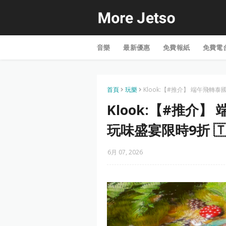
音樂
最新優惠
免費報紙
免費電
首頁
玩樂
Klook:【#推介】 端午飛轉泰國
Klook:【#推介
玩味盛宴限時9折 🇹🇭
6月 07, 2026