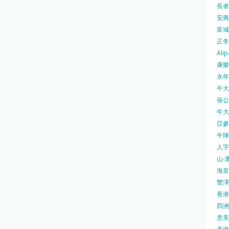
長者安
安興號
富城火
正冬火
Alip
康樂
永年士
牛大帥
張公館
牛大人
亞參
牛陣 
人字
山‧灘
海皇 
豐澤 
香港房
四洲 
意美廚