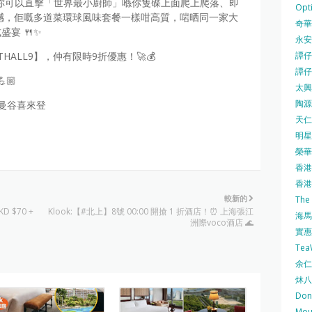
你可以直擊「世界最小廚師」喺你隻碟上面爬上爬落、即
Opti
效果震撼，佢嘅多道菜環球風味套餐一樣咁高質，啱晒同一家大
奇華餅
宴 🍴✨
永安
譚仔三
THALL9】，仲有限時9折優惠！🚀💰
譚仔
🏼
太興 
陶源酒
f #曼谷喜來登
天仁茗
明星
榮華 
香港紅
香港公
較新的
The
 $70 +
Klook:【#北上】8號 00:00 開搶 1 折酒店！⏰ 上海張江
海馬 
洲際voco酒店 🌊
實惠 
Te
余仁生
炑八
Do
Mo