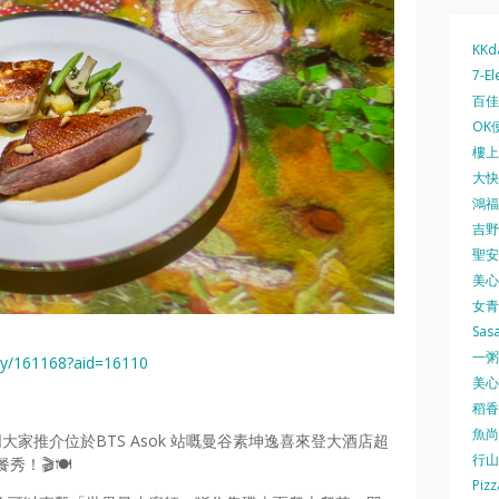
KKd
7-El
百佳 
OK
樓上 
大快活
鴻福堂
吉野家
聖安娜
美心中
女青
Sas
一粥麵
ity/161168?aid=16110
美心西
稻香
魚尚
今次同大家推介位於BTS Asok 站嘅曼谷素坤逸喜來登大酒店超
行山
餐秀！🎬🍽️
Pizz