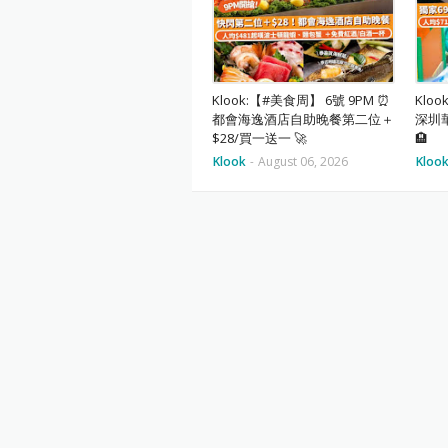
Klook:【#美食周】 6號 9PM ⏰
Klo
都會海逸酒店自助晚餐第二位＋
深圳
$28/買一送一 🚀
🏨
Klook
-
August 06, 2026
Kloo