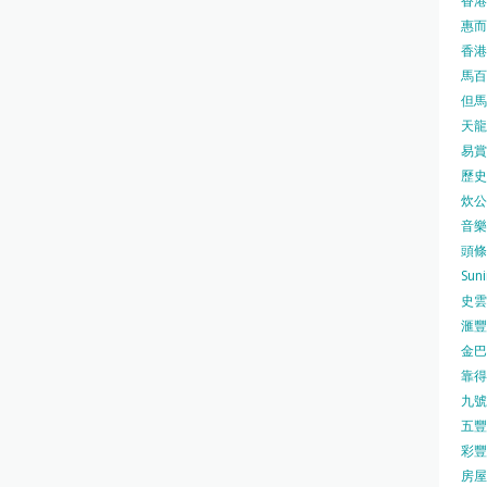
香港
惠而浦
香港
馬百良
但馬屋
天龍 
易賞錢
歷史檔
炊公館
音樂事
頭條日
Sun
史雲
滙豐
金巴脷
靠得住
九號水
五豐行
彩豐 
房屋局