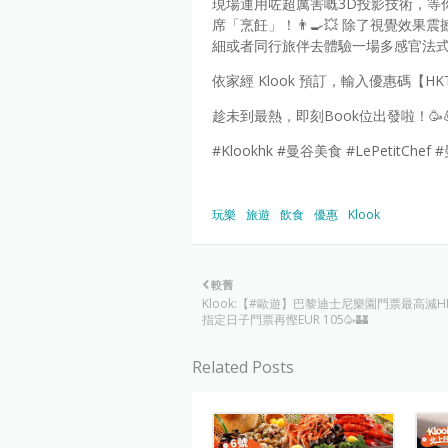
現場運用咗超厲害嘅3D投影技術，等
席「烹飪」！👨‍🍳💥 除了視覺
細或者同行旅伴去體驗一場多感官法式盛
依家經 Klook 預訂，輸入優惠碼【HK
趁未到最熱，即刻Book位出發啦！🥳
#Klookhk #曼谷美食 #LePetitChe
玩樂
旅遊
飲食
優惠
Klook
較舊
Klook:【#歐遊】巴黎迪士尼樂園門票最高減HKD
指定日子門票再慳EUR 105🥳🏰
Related Posts