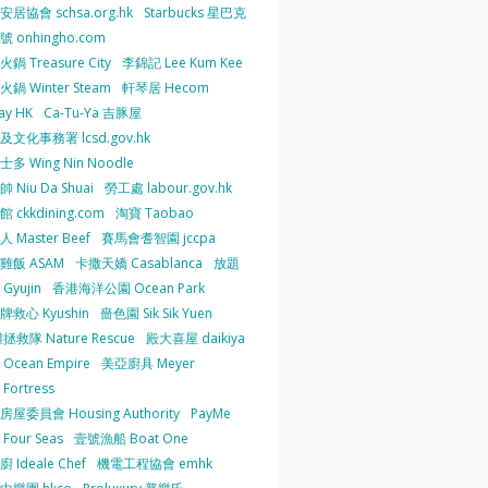
居協會 schsa.org.hk
Starbucks 星巴克
 onhingho.com
鍋 Treasure City
李錦記 Lee Kum Kee
鍋 Winter Steam
軒琴居 Hecom
ay HK
Ca-Tu-Ya 吉豚屋
及文化事務署 lcsd.gov.hk
多 Wing Nin Noodle
 Niu Da Shuai
勞工處 labour.gov.hk
 ckkdining.com
淘寶 Taobao
 Master Beef
賽馬會耆智園 jccpa
雞飯 ASAM
卡撒天嬌 Casablanca
放題
Gyujin
香港海洋公園 Ocean Park
牌救心 Kyushin
嗇色園 Sik Sik Yuen
拯救隊 Nature Rescue
殿大喜屋 daikiya
Ocean Empire
美亞廚具 Meyer
Fortress
屋委員會 Housing Authority
PayMe
Four Seas
壹號漁船 Boat One
 Ideale Chef
機電工程協會 emhk