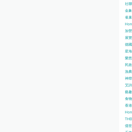
社聯 
金象牌
雀巢
Hon
加營素
展覽集
德國寶
星海•
樂悠咭
民政
漁農自
神燈海
艾詩 
藝趣坊
食物
香港
Hon
TH
億世