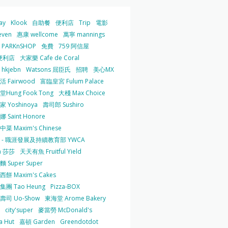
ay
Klook
自助餐
便利店
Trip
電影
even
惠康 wellcome
萬寧 mannings
PARKnSHOP
免費
759 阿信屋
便利店
大家樂 Cafe de Coral
hkjebn
Watsons 屈臣氏
招聘
美心MX
 Fairwood
富臨皇宮 Fulum Palace
Hung Fook Tong
大棧 Max Choice
 Yoshinoya
壽司郎 Sushiro
 Saint Honore
菜 Maxim's Chinese
 - 職涯發展及持續教育部 YWCA
a 莎莎
天天有魚 Fruitful Yield
 Super Super
餅 Maxim's Cakes
集團 Tao Heung
Pizza-BOX
壽司 Uo-Show
東海堂 Arome Bakery
city'super
麥當勞 McDonald's
a Hut
嘉頓 Garden
Greendotdot