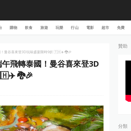
台
購物
飲食
旅遊
玩樂
行山
電影
超市
免費
贊助
！曼谷喜來登3D玩味盛宴限時9折 🇹🇭✈️ 🐉🎉
】 端午飛轉泰國！曼谷喜來登3D
✈️ 🐉🎉
分類