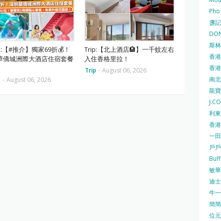
Pho
盞記 F
DON
斯林百
ok:【#推介】獨家69折💰！
Trip:【北上酒店🏨】一千蚊左右
香港
華僑城洲際大酒店住宿套餐
入住香格里拉！
香港仔
Trip
-
August 06, 2026
南北行
k
-
August 06, 2026
龍寶酒
J.C
利東集
香港
一田
戶戶送
Buf
敏華冰
迪士尼
牛一 
簡簡單
位元堂