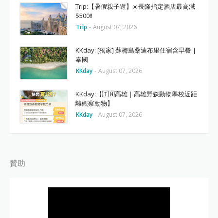
Trip:【暑假親子遊】☀️長隆指定酒店最高減
$500‼️
Trip
-
August 07, 2026
KKday: [獨家] 蘇梅島桑迪布里住宿含早餐 |
泰國
KKday
-
August 07, 2026
KKday:【🇹🇼高雄｜高雄野森動物學校近距
離觀察動物】
KKday
-
August 07, 2026
贊助