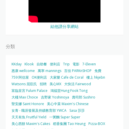
結他譜分享網站
分類
KKday
Klook
自助餐
便利店
Trip
電影
7-Eleven
惠康 wellcome
萬寧 mannings
百佳 PARKnSHOP
免費
759 阿信屋
OK便利店
大家樂 Cafe de Coral
樓上 hkjebn
Watsons 屈臣氏
招聘
美心MX
大快活 Fairwood
富臨皇宮 Fulum Palace
鴻福堂Hung Fook Tong
大棧 Max Choice
吉野家 Yoshinoya
壽司郎 Sushiro
聖安娜 Saint Honore
美心中菜 Maxim's Chinese
女青 - 職涯發展及持續教育部 YWCA
Sasa 莎莎
天天有魚 Fruitful Yield
一粥麵 Super Super
美心西餅 Maxim's Cakes
稻香集團 Tao Heung
Pizza-BOX