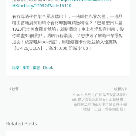
HK/activity/120924?aid=16110
有冇諗過坐住架全景玻璃巴士，一邊睇住巴黎名勝，一邊品
嚐由當地廚師用時令食材即製嘅精緻料理？「巴黎聖日耳曼
1920巴士美食觀光體驗」就啱晒你！車上有埋影音指南，帶
你睇盡96個景點，啱晒行程緊湊、又想快速了解嘅巴黎景點
朋友！依家喺Klook預訂，用埋銀聯卡付款並輸入優惠碼
【UPI26JULEA】，滿 $1,000 即減 $100！
玩樂
旅遊
優惠
Klook
較舊
較新的
Klook: 糸島｜白絲瀑布&森林咖啡
&龍貓之森&燒海鮮&手工花鹽布丁
&櫻井二見浦&天使之翼＆椰子樹
鞦韆一日遊（博多站出發）
Related Posts