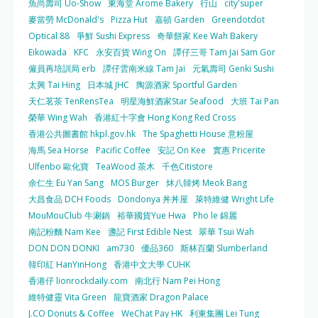
魚尚壽司 Uo-Show
東海堂 Arome Bakery
行山
city'super
麥當勞 McDonald's
Pizza Hut
嘉頓 Garden
Greendotdot
Optical 88
爭鮮 Sushi Express
奇華餅家 Kee Wah Bakery
Eikowada
KFC
永安百貨 Wing On
譚仔三哥 Tam Jai Sam Gor
僱員再培訓局 erb
譚仔雲南米線 Tam Jai
元氣壽司 Genki Sushi
太興 Tai Hing
日本城 JHC
陶源酒家 Sportful Garden
天仁茗茶 TenRensTea
明星海鮮酒家Star Seafood
大班 Tai Pan
榮華 Wing Wah
香港紅十字會 Hong Kong Red Cross
香港公共圖書館 hkpl.gov.hk
The Spaghetti House 意粉屋
海馬 Sea Horse
Pacific Coffee
安記 On Kee
實惠 Pricerite
Ulfenbo 歐化寶
TeaWood 茶木
千色Citistore
余仁生 Eu Yan Sang
MOS Burger
炑八韓烤 Meok Bang
大昌食品 DCH Foods
Dondonya 丼丼屋
萊特維健 Wright Life
MouMouClub 牛涮鍋
裕華國貨Yue Hwa
Pho le 錦麗
南記粉麵 Nam Kee
盞記 First Edible Nest
翠華 Tsui Wah
DON DON DONKI
am730
優品360
斯林百蘭 Slumberland
韓印紅 HanYinHong
香港中文大學 CUHK
香港仔 lionrockdaily.com
南北行 Nam Pei Hong
維特健靈 Vita Green
龍寶酒家 Dragon Palace
J.CO Donuts & Coffee
WeChat Pay HK
利東集團 Lei Tung