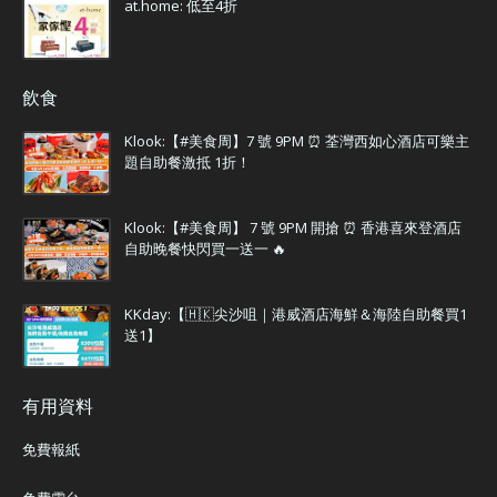
at.home: 低至4折
飲食
Klook:【#美食周】7 號 9PM ⏰ 荃灣西如心酒店可樂主
題自助餐激抵 1折！
Klook:【#美食周】 7 號 9PM 開搶 ⏰ 香港喜來登酒店
自助晚餐快閃買一送一 🔥
KKday:【🇭🇰尖沙咀｜港威酒店海鮮＆海陸自助餐買1
送1】
有用資料
免費報紙