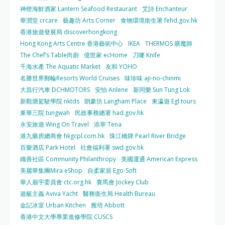
神燈海鮮酒家 Lantern Seafood Restaurant
艾詩 Enchanteur
華潤堂 crcare
藝趣坊 Arts Corner
食物環境衛生署 fehd.gov.hk
香港旅遊發展局 discoverhongkong
Hong Kong Arts Centre 香港藝術中心
IKEA
THERMOS 膳魔師
The Chef’s Table尚廚
億世家 ecHome
刀嘜 Knife
千海水產 The Aquatic Market
友和 YOHO
名勝世界郵輪Resorts World Cruises
味珍味 aji-no-chinmi
大昌行汽車 DCHMOTORS
安怡 Anlene
新同樂 Sun Tung Lok
新觀塘駕駛學院 nktds
朗豪坊 Langham Place
東瀛遊 Egl tours
東華三院 tungwah
民政事務總署 had.gov.hk
永安旅遊 Wing On Travel
添寧 Tena
港九藥房總商會 hkgcpl.com.hk
珠江橋牌 Pearl River Bridge
百樂酒店 Park Hotel
社會福利署 swd.gov.hk
織善社區 Community Philanthropy
美國運通 American Express
美麗華集團Mira eShop
自柔家居 Ego-Soft
華人廟宇委員會 ctc.org.hk
賽馬會 Jockey Club
遊艇主義 Aviva Yacht
醫務衛生局 Health Bureau
金記冰室 Urban Kitchen
雅培 Abbott
香港中文大學專業進修學院 CUSCS