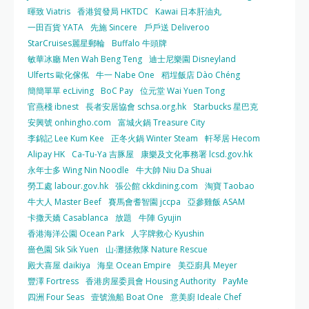
暉致 Viatris
香港貿發局 HKTDC
Kawai 日本肝油丸
一田百貨 YATA
先施 Sincere
戶戶送 Deliveroo
StarCruises麗星郵輪
Buffalo 牛頭牌
敏華冰廳 Men Wah Beng Teng
迪士尼樂園 Disneyland
Ulferts 歐化傢俬
牛一 Nabe One
稻埕飯店 Dào Chéng
簡簡單單 ecLiving
BoC Pay
位元堂 Wai Yuen Tong
官燕棧 ibnest
長者安居協會 schsa.org.hk
Starbucks 星巴克
安興號 onhingho.com
富城火鍋 Treasure City
李錦記 Lee Kum Kee
正冬火鍋 Winter Steam
軒琴居 Hecom
Alipay HK
Ca-Tu-Ya 吉豚屋
康樂及文化事務署 lcsd.gov.hk
永年士多 Wing Nin Noodle
牛大帥 Niu Da Shuai
勞工處 labour.gov.hk
張公館 ckkdining.com
淘寶 Taobao
牛大人 Master Beef
賽馬會耆智園 jccpa
亞參雞飯 ASAM
卡撒天嬌 Casablanca
放題
牛陣 Gyujin
香港海洋公園 Ocean Park
人字牌救心 Kyushin
嗇色園 Sik Sik Yuen
山‧灘拯救隊 Nature Rescue
殿大喜屋 daikiya
海皇 Ocean Empire
美亞廚具 Meyer
豐澤 Fortress
香港房屋委員會 Housing Authority
PayMe
四洲 Four Seas
壹號漁船 Boat One
意美廚 Ideale Chef