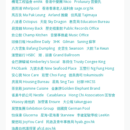
機電工程協會 emhk
香港中樂團 hkco
Proluxury 普樂氏
惠而浦 Whirlpool
香港耆康老人福利會 sage.org.hk
馬百良 Ma Pak Leung
Airland 雅蘭
但馬屋 Tajimaya
八達通 Octopus
天龍 Sky Dragon
教育局 Education Bureau
易賞錢 Money Back
歷史檔案館 Public Records Office
炊公館 Champ Kitchen
音樂事務處 Music Office
頭條日報 Headline Daily
3HK
Gilman
Suning 蘇寧
八方雲集 Bafang Dumpling
史雲生 Swanson
大館 Tai Kwun
滙豐銀行 HSBC
潮．囍薈 Grand Ballroom
金巴脷蠔城 Kimberley's Social
靠得住 Trusty Congee King
PAObank
九號水產 Nine Seafood Place
五豐行 Ng Fung Hong
安心寶 Nice Care
彩豐 Choi Fung
德美壽司 tokumisushi
房屋局 Housing Bureau
星島 Sing Tao
社聯 HKCSS
茶皇殿 Jasmine Cuisine
金象牌Golden Elephant Brand
雀巢牛奶公司 Nestle
Casablanca
Hong Chi Association 匡智會
Vitasoy 維他奶
加營素 Ensure
大公報 takungpao
展覽集團 Exhibition Group
德國寶 German Pool
怡保康 Glucerna
星海•星海薈 Starview
李健駕駛學校 LeeKin
樂悠咭 JoyYou Card
民政及青年事務局 hyab.gov.hk
漁農自然護理署 afcd.gov.hk