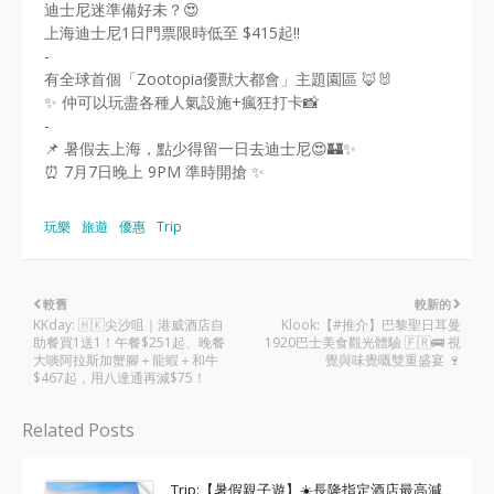
迪士尼迷準備好未？😍
上海迪士尼1日門票限時低至 $415起‼️
-
有全球首個「Zootopia優獸大都會」主題園區 🦊🐰
✨ 仲可以玩盡各種人氣設施+瘋狂打卡📸
-
📌 暑假去上海，點少得留一日去迪士尼😍🏰✨
⏰ 7月7日晚上 9PM 準時開搶 ✨
玩樂
旅遊
優惠
Trip
較舊
較新的
KKday: 🇭🇰尖沙咀｜港威酒店自
Klook:【#推介】巴黎聖日耳曼
助餐買1送1！午餐$251起、晚餐
1920巴士美食觀光體驗 🇫🇷🚌 視
大啖阿拉斯加蟹腳＋龍蝦＋和牛
覺與味覺嘅雙重盛宴 🍷
$467起，用八達通再減$75！
Related Posts
Trip:【暑假親子遊】☀️長隆指定酒店最高減