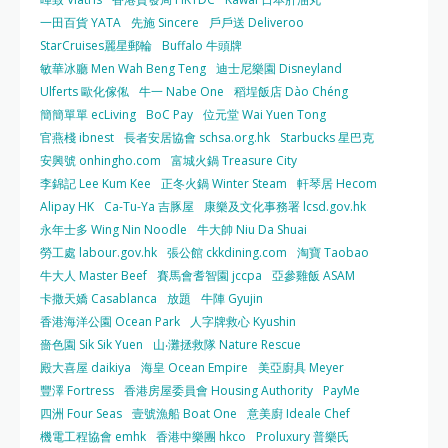
一田百貨 YATA
先施 Sincere
戶戶送 Deliveroo
StarCruises麗星郵輪
Buffalo 牛頭牌
敏華冰廳 Men Wah Beng Teng
迪士尼樂園 Disneyland
Ulferts 歐化傢俬
牛一 Nabe One
稻埕飯店 Dào Chéng
簡簡單單 ecLiving
BoC Pay
位元堂 Wai Yuen Tong
官燕棧 ibnest
長者安居協會 schsa.org.hk
Starbucks 星巴克
安興號 onhingho.com
富城火鍋 Treasure City
李錦記 Lee Kum Kee
正冬火鍋 Winter Steam
軒琴居 Hecom
Alipay HK
Ca-Tu-Ya 吉豚屋
康樂及文化事務署 lcsd.gov.hk
永年士多 Wing Nin Noodle
牛大帥 Niu Da Shuai
勞工處 labour.gov.hk
張公館 ckkdining.com
淘寶 Taobao
牛大人 Master Beef
賽馬會耆智園 jccpa
亞參雞飯 ASAM
卡撒天嬌 Casablanca
放題
牛陣 Gyujin
香港海洋公園 Ocean Park
人字牌救心 Kyushin
嗇色園 Sik Sik Yuen
山‧灘拯救隊 Nature Rescue
殿大喜屋 daikiya
海皇 Ocean Empire
美亞廚具 Meyer
豐澤 Fortress
香港房屋委員會 Housing Authority
PayMe
四洲 Four Seas
壹號漁船 Boat One
意美廚 Ideale Chef
機電工程協會 emhk
香港中樂團 hkco
Proluxury 普樂氏