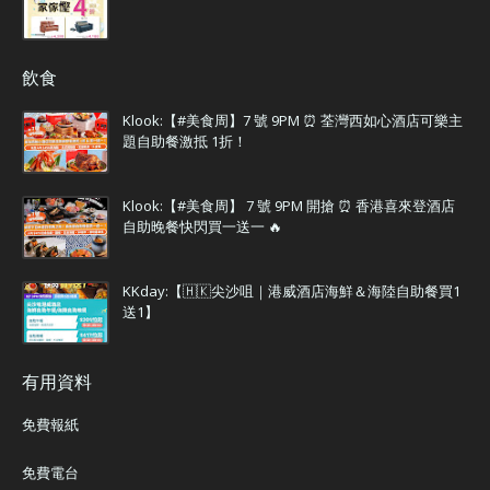
飲食
Klook:【#美食周】7 號 9PM ⏰ 荃灣西如心酒店可樂主
題自助餐激抵 1折！
Klook:【#美食周】 7 號 9PM 開搶 ⏰ 香港喜來登酒店
自助晚餐快閃買一送一 🔥
KKday:【🇭🇰尖沙咀｜港威酒店海鮮＆海陸自助餐買1
送1】
有用資料
免費報紙
免費電台