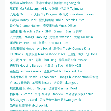
惠而浦 Whirlpool
香港耆康老人福利會 sage.org.hk
馬百良 Ma Pak Leung
Airland 雅蘭
但馬屋 Tajimaya
八達通 Octopus
天龍 Sky Dragon
教育局 Education Bureau
易賞錢 Money Back
歷史檔案館 Public Records Office
炊公館 Champ Kitchen
音樂事務處 Music Office
頭條日報 Headline Daily
3HK
Gilman
Suning 蘇寧
八方雲集 Bafang Dumpling
史雲生 Swanson
大館 Tai Kwun
滙豐銀行 HSBC
潮．囍薈 Grand Ballroom
金巴脷蠔城 Kimberley's Social
靠得住 Trusty Congee King
PAObank
九號水產 Nine Seafood Place
五豐行 Ng Fung Hong
安心寶 Nice Care
彩豐 Choi Fung
德美壽司 tokumisushi
房屋局 Housing Bureau
星島 Sing Tao
社聯 HKCSS
茶皇殿 Jasmine Cuisine
金象牌Golden Elephant Brand
雀巢牛奶公司 Nestle
Casablanca
Hong Chi Association 匡智會
Vitasoy 維他奶
加營素 Ensure
大公報 takungpao
展覽集團 Exhibition Group
德國寶 German Pool
怡保康 Glucerna
星海•星海薈 Starview
李健駕駛學校 LeeKin
樂悠咭 JoyYou Card
民政及青年事務局 hyab.gov.hk
漁農自然護理署 afcd.gov.hk