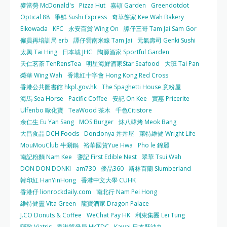
麥當勞 McDonald's
Pizza Hut
嘉頓 Garden
Greendotdot
Optical 88
爭鮮 Sushi Express
奇華餅家 Kee Wah Bakery
Eikowada
KFC
永安百貨 Wing On
譚仔三哥 Tam Jai Sam Gor
僱員再培訓局 erb
譚仔雲南米線 Tam Jai
元氣壽司 Genki Sushi
太興 Tai Hing
日本城 JHC
陶源酒家 Sportful Garden
天仁茗茶 TenRensTea
明星海鮮酒家Star Seafood
大班 Tai Pan
榮華 Wing Wah
香港紅十字會 Hong Kong Red Cross
香港公共圖書館 hkpl.gov.hk
The Spaghetti House 意粉屋
海馬 Sea Horse
Pacific Coffee
安記 On Kee
實惠 Pricerite
Ulfenbo 歐化寶
TeaWood 茶木
千色Citistore
余仁生 Eu Yan Sang
MOS Burger
炑八韓烤 Meok Bang
大昌食品 DCH Foods
Dondonya 丼丼屋
萊特維健 Wright Life
MouMouClub 牛涮鍋
裕華國貨Yue Hwa
Pho le 錦麗
南記粉麵 Nam Kee
盞記 First Edible Nest
翠華 Tsui Wah
DON DON DONKI
am730
優品360
斯林百蘭 Slumberland
韓印紅 HanYinHong
香港中文大學 CUHK
香港仔 lionrockdaily.com
南北行 Nam Pei Hong
維特健靈 Vita Green
龍寶酒家 Dragon Palace
J.CO Donuts & Coffee
WeChat Pay HK
利東集團 Lei Tung
暉致 Viatris
香港貿發局 HKTDC
Kawai 日本肝油丸