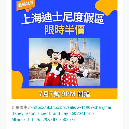
即搶優惠👉
https://hk.trip.com/sale/w/11909/shanghai-
disney-resort-super-brand-day-260704.html?
Allianceid=1276579&SID=3503577
-