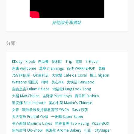
結他譜分享網站
分類
KKday
Klook
自助餐
便利店
Trip
電影
7-Eleven
惠康 wellcome
萬寧 mannings
百佳 PARKnSHOP
免費
759 阿信屋
OK便利店
大家樂 Cafe de Coral
樓上 hkjebn
Watsons 屈臣氏
招聘
美心MX
大快活 Fairwood
富臨皇宮 Fulum Palace
鴻福堂Hung Fook Tong
大棧 Max Choice
吉野家 Yoshinoya
壽司郎 Sushiro
聖安娜 Saint Honore
美心中菜 Maxim's Chinese
女青 - 職涯發展及持續教育部 YWCA
Sasa 莎莎
天天有魚 Fruitful Yield
一粥麵 Super Super
美心西餅 Maxim's Cakes
稻香集團 Tao Heung
Pizza-BOX
魚尚壽司 Uo-Show
東海堂 Arome Bakery
行山
city'super